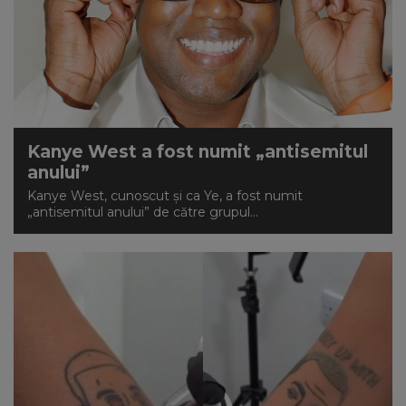
Kanye West a fost numit „antisemitul
anului”
Kanye West, cunoscut și ca Ye, a fost numit
„antisemitul anului” de către grupul...