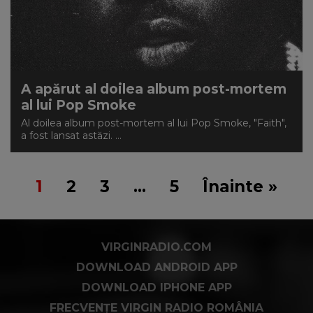
A apărut al doilea album post-mortem
al lui Pop Smoke
Al doilea album post-mortem al lui Pop Smoke, "Faith",
a fost lansat astăzi. ...
1
2
3
…
5
Înainte »
VIRGINRADIO.COM
DOWNLOAD ANDROID APP
DOWNLOAD IPHONE APP
FRECVENȚE VIRGIN RADIO ROMÂNIA