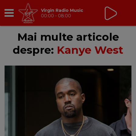
Virgin Radio Music
00:00 - 08:00
RADIO
Mai multe articole
despre:
Kanye West
BREAKFAST
TIC TALK
CÂȘTIGĂ
HOT 30
DANCEFLOOR CHART
RADIO ACADEMY