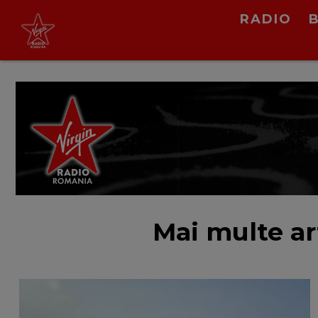
Virgin Radio Music
RADIO
cu Alina Chinie
19:00 - 21:00
LIVE &
PODCAST
Mai multe ar