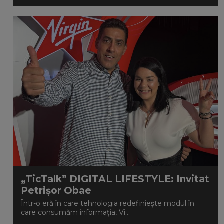
„TicTalk” DIGITAL LIFESTYLE: Invitat
Petrișor Obae
Într-o eră în care tehnologia redefiniește modul în
care consumăm informația, Vi...