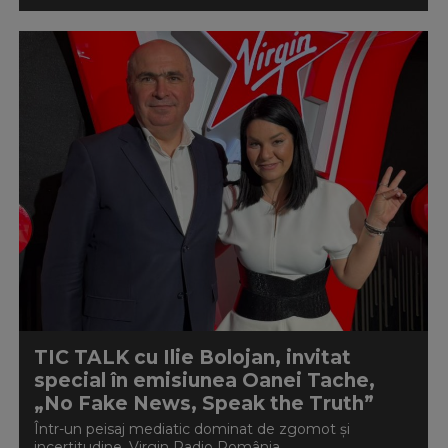
TIC TALK cu Ilie Bolojan, invitat
special în emisiunea Oanei Tache,
„No Fake News, Speak the Truth”
Într-un peisaj mediatic dominat de zgomot și
incertitudine, Virgin Radio România...