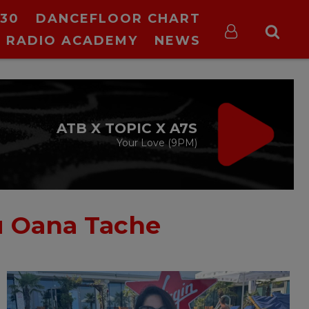
30
DANCEFLOOR CHART
RADIO ACADEMY
NEWS
VIRGIN RADIO
MUSIC
cu Alina Chinie
19:00 - 21:00
cu Oana Tache