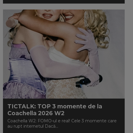
TICTALK: TOP 3 momente de la
Coachella 2026 W2
Coachella W2: FOMO-ul e real! Cele 3 momente care
au rupt internetul Dacă...