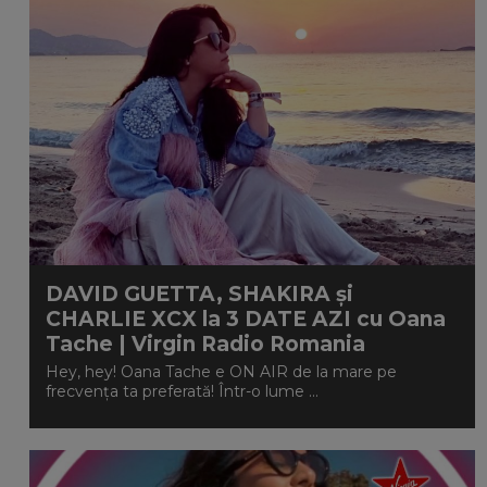
DAVID GUETTA, SHAKIRA și
CHARLIE XCX la 3 DATE AZI cu Oana
Tache | Virgin Radio Romania
Hey, hey! Oana Tache e ON AIR de la mare pe
frecvența ta preferată! Într-o lume ...