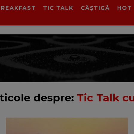
BREAKFAST
TIC TALK
CÂȘTIGĂ
HOT 
ticole despre:
Tic Talk 