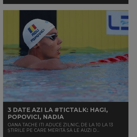
3 DATE AZI LA #TICTALK: HAGI,
POPOVICI, NADIA
OANA TACHE ITI ADUCE ZILNIC, DE LA 10 LA 13
ȘTIRILE PE CARE MERITĂ SĂ LE AUZI D...