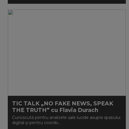
TIC TALK „NO FAKE NEWS, SPEAK
THE TRUTH” cu Flavia Durach
Cunoscută pentru analizele sale lucide asupra spațiului
digital și pentru coordo...