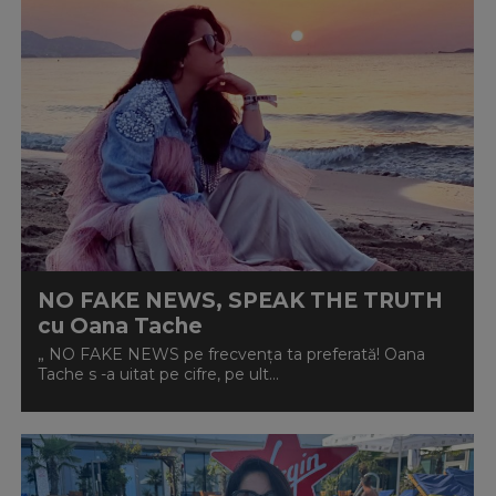
NO FAKE NEWS, SPEAK THE TRUTH
cu Oana Tache
„ NO FAKE NEWS pe frecvența ta preferată! Oana
Tache s -a uitat pe cifre, pe ult...