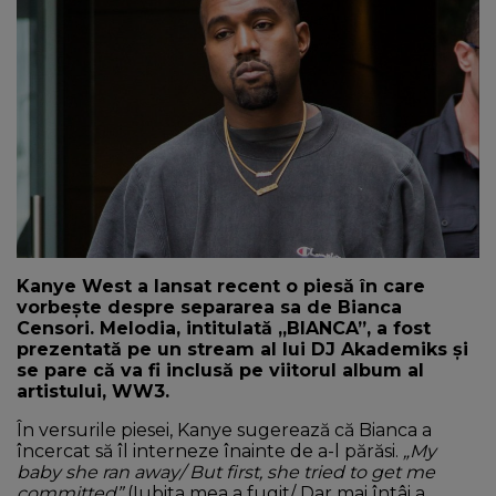
NEWS
CONTUL MEU
Kanye West a lansat recent o piesă în care
vorbește despre separarea sa de Bianca
Censori. Melodia, intitulată „BIANCA”, a fost
prezentată pe un stream al lui DJ Akademiks și
se pare că va fi inclusă pe viitorul album al
artistului, WW3.
În versurile piesei, Kanye sugerează că Bianca a
încercat să îl interneze înainte de a-l părăsi.
„My
baby she ran away/ But first, she tried to get me
committed”
(Iubita mea a fugit/ Dar mai întâi a