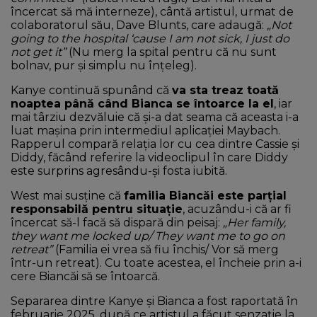
încercat să mă interneze), cântă artistul, urmat de
colaboratorul său, Dave Blunts, care adaugă:
„Not
going to the hospital ‘cause I am not sick, I just do
not get it”
(Nu merg la spital pentru că nu sunt
bolnav, pur și simplu nu înțeleg).
Kanye continuă spunând că
va sta treaz toată
noaptea până când Bianca se întoarce la el
, iar
mai târziu dezvăluie că și-a dat seama că aceasta i-a
luat mașina prin intermediul aplicației Maybach.
Rapperul compară relația lor cu cea dintre Cassie și
Diddy, făcând referire la videoclipul în care Diddy
este surprins agresându-și fosta iubită.
West mai susține că
familia Biancăi este parțial
responsabilă pentru situație
, acuzându-i că ar fi
încercat să-l facă să dispară din peisaj:
„Her family,
they want me locked up/ They want me to go on
retreat”
(Familia ei vrea să fiu închis/ Vor să merg
într-un retreat). Cu toate acestea, el încheie prin a-i
cere Biancăi să se întoarcă.
Separarea dintre Kanye și Bianca a fost raportată în
februarie 2025, după ce artistul a făcut senzație la