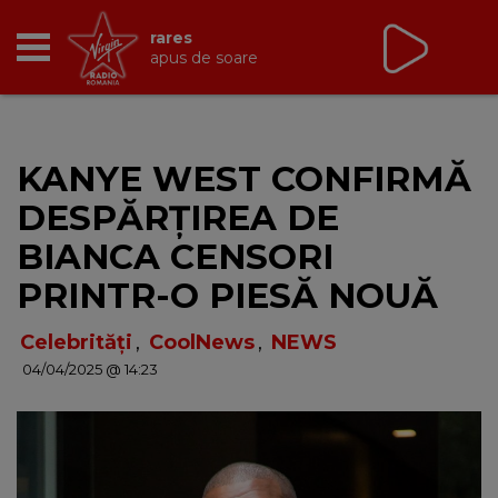
Non Stop Virgin
cu Virgin Radio Romania
24/24
RADIO
KANYE WEST CONFIRMĂ
BREAKFAST
DESPĂRȚIREA DE
TIC TALK
BIANCA CENSORI
PRINTR-O PIESĂ NOUĂ
CÂȘTIGĂ
Celebrități
,
CoolNews
,
NEWS
HOT 30
04/04/2025 @ 14:23
DANCEFLOOR CHART
RADIO ACADEMY