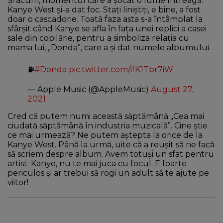
Și acum, momentul care a șocat o lume întreagă:
Kanye West și-a dat foc. Stați liniștiți, e bine, a fost
doar o cascadorie. Toată faza asta s-a întâmplat la
sfârșit când Kanye se afla în fața unei replici a casei
sale din copilărie, pentru a simboliza relația cu
mama lui, „Donda”, care a și dat numele albumului.
⛽️
#Donda
pic.twitter.com/ifK1Tbr7iW
— Apple Music (@AppleMusic)
August 27,
2021
Cred că putem numi această săptămână „Cea mai
ciudată săptămână în industria muzicală”. Cine știe
ce mai urmează? Ne putem aștepta la orice de la
Kanye West. Până la urmă, uite că a reușit să ne facă
să scriem despre album. Avem totuși un sfat pentru
artist: Kanye, nu te mai juca cu focul. E foarte
periculos și ar trebui să rogi un adult să te ajute pe
viitor!