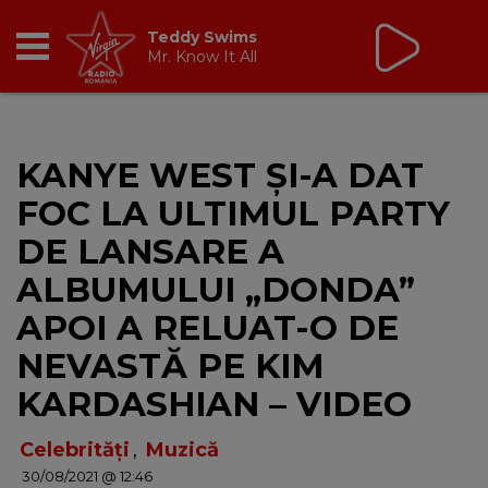
Virgin Radio Breakfast
cu Oana Paraschiv și
Andreas Petrescu
06:30 - 10:00
RADIO
KANYE WEST ȘI-A DAT
BREAKFAST
FOC LA ULTIMUL PARTY
TIC TALK
DE LANSARE A
ALBUMULUI „DONDA”
CÂȘTIGĂ
APOI A RELUAT-O DE
HOT 30
NEVASTĂ PE KIM
KARDASHIAN – VIDEO
DANCEFLOOR CHART
Celebrități
,
Muzică
RADIO ACADEMY
30/08/2021 @ 12:46