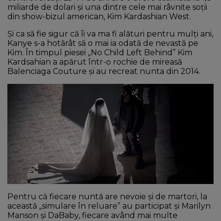
miliarde de dolari și una dintre cele mai râvnite soții
din show-bizul american, Kim Kardashian West.
Și ca să fie sigur că îi va ma fi alături pentru mulți ani,
Kanye s-a hotărât să o mai ia odată de nevastă pe
Kim. În timpul piesei „No Child Left Behind” Kim
Kardsahian a apărut într-o rochie de mireasă
Balenciaga Couture și au recreat nunta din 2014.
Pentru că fiecare nuntă are nevoie și de martori, la
această „simulare în reluare” au participat și Marilyn
Manson și DaBaby, fiecare având mai multe