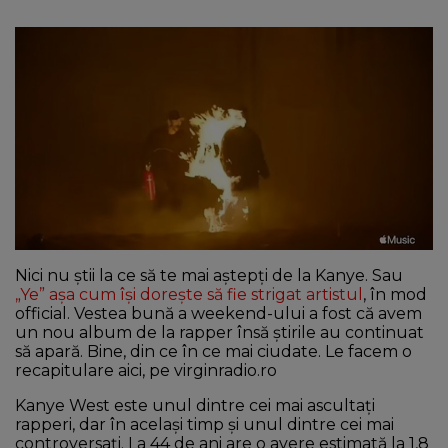
NEWS
CONTUL MEU
Nici nu știi la ce să te mai aștepți de la Kanye. Sau
„Ye” așa cum își dorește să fie strigat artistul
, în mod
official. Vestea bună a weekend-ului a fost că avem
un nou album de la rapper însă știrile au continuat
să apară. Bine, din ce în ce mai ciudate. Le facem o
recapitulare aici, pe virginradio.ro
Kanye West este unul dintre cei mai ascultați
rapperi, dar în același timp și unul dintre cei mai
controversați. La 44 de ani are o avere estimată la 1,8