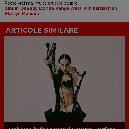
Poate vrei mai multe articole despre:
album
DaBaby
Donda
Kanye West
Kim Kardashian
Marilyn Manson
ARTICOLE SIMILARE