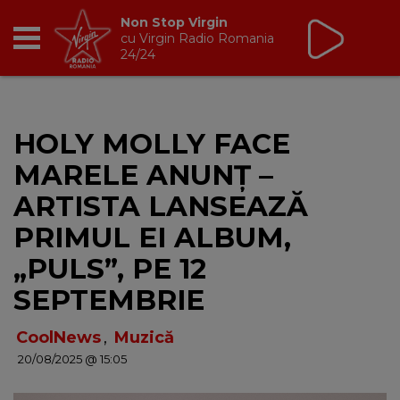
Non Stop Virgin
cu Virgin Radio Romania
24/24
RADIO
HOLY MOLLY FACE
BREAKFAST
MARELE ANUNȚ –
TIC TALK
ARTISTA LANSEAZĂ
PRIMUL EI ALBUM,
CÂȘTIGĂ
„PULS”, PE 12
HOT 30
SEPTEMBRIE
DANCEFLOOR CHART
CoolNews
,
Muzică
20/08/2025 @ 15:05
RADIO ACADEMY