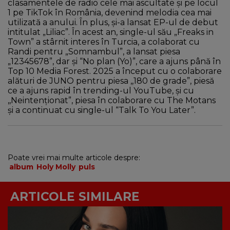
clasamentele de radio cele mai ascultate și pe locul
1 pe TikTok în România, devenind melodia cea mai
utilizată a anului. În plus, și-a lansat EP-ul de debut
intitulat „Liliac”. În acest an, single-ul său „Freaks in
Town” a stârnit interes în Turcia, a colaborat cu
Randi pentru „Somnambul”, a lansat piesa
„12345678”, dar și “No plan (Yo)”, care a ajuns până în
Top 10 Media Forest. 2025 a început cu o colaborare
alături de JUNO pentru piesa ,,180 de grade”, piesă
ce a ajuns rapid în trending-ul YouTube, și cu
,,Neintenționat”, piesa în colaborare cu The Motans
și a continuat cu single-ul “Talk To You Later”.
Poate vrei mai multe articole despre:
album
Holy Molly
puls
ARTICOLE SIMILARE