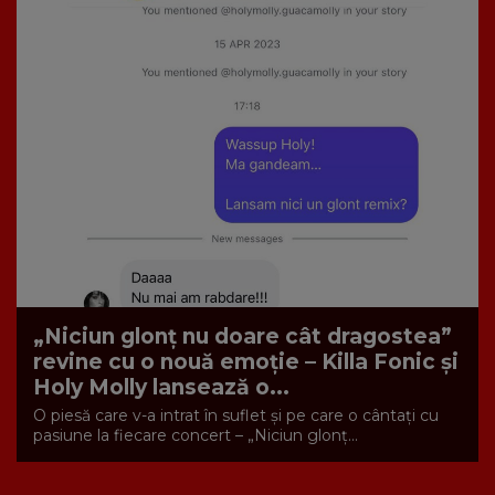
„Niciun glonț nu doare cât dragostea”
revine cu o nouă emoție – Killa Fonic și
Holy Molly lansează o...
O piesă care v-a intrat în suflet și pe care o cântați cu
pasiune la fiecare concert – „Niciun glonț...