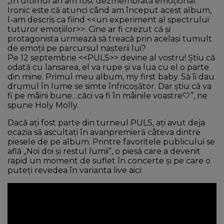
,,În ultimul an am fost dezmembrată emoțional.
Ironic este că atunci când am început acest album,
l-am descris ca fiind <<un experiment al spectrului
tuturor emoțiilor>>. Cine ar fi crezut că și
protagonista urmează să treacă prin același tumult
de emoții pe parcursul nașterii lui?
Pe 12 septembrie <<PULS>> devine al vostru! Știu că
odată cu lansarea, el va rupe și va lua cu el o parte
din mine. Primul meu album, my first baby. Să îi dau
drumul în lume se simte înfricoșător. Dar știu că va
fi pe mâini bune…căci va fi în mâinile voastre🤍”, ne
spune Holy Molly.
Dacă ați fost parte din turneul PULS, ați avut deja
ocazia să ascultați în avanpremieră câteva dintre
piesele de pe album. Printre favoritele publicului se
află „Noi doi și restul lumii”, o piesă care a devenit
rapid un moment de suflet în concerte și pe care o
puteți revedea în varianta live aici: