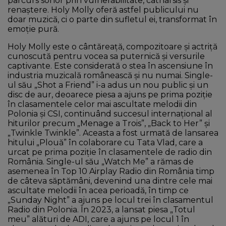
parcurs sonor prin vulnerabilitate, catharsis și
renaștere. Holy Molly oferă astfel publicului nu
doar muzică, ci o parte din sufletul ei, transformat în
emoție pură.
Holy Molly este o cântăreață, compozitoare și actriță
cunoscută pentru vocea sa puternică și versurile
captivante. Este considerată o stea în ascensiune în
industria muzicală românească și nu numai. Single-
ul său „Shot a Friend” i-a adus un nou public și un
disc de aur, deoarece piesa a ajuns pe prima poziție
în clasamentele celor mai ascultate melodii din
Polonia și CSI, continuând succesul internațional al
hiturilor precum „Menage a Trois”, „Back to Her” și
„Twinkle Twinkle”. Aceasta a fost urmată de lansarea
hitului „Plouă” în colaborare cu Tata Vlad, care a
urcat pe prima poziție în clasamentele de radio din
România. Single-ul său „Watch Me” a rămas de
asemenea în Top 10 Airplay Radio din România timp
de câteva săptămâni, devenind una dintre cele mai
ascultate melodii în acea perioadă, în timp ce
„Sunday Night” a ajuns pe locul trei în clasamentul
Radio din Polonia. În 2023, a lansat piesa „Totul
meu” alături de ADI, care a ajuns pe locul 1 în