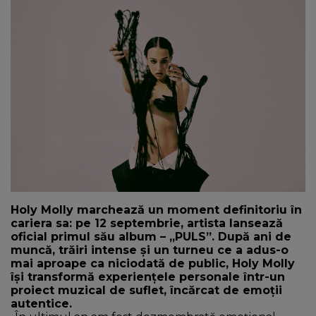
NEWS
CONTUL MEU
Holy Molly marchează un moment definitoriu în
cariera sa: pe 12 septembrie, artista lansează
oficial primul său album – „PULS”. După ani de
muncă, trăiri intense și un turneu ce a adus-o
mai aproape ca niciodată de public, Holy Molly
își transformă experiențele personale într-un
proiect muzical de suflet, încărcat de emoții
autentice.