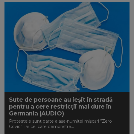
Sute de persoane au ieșit în stradă
pentru a cere restricții mai dure în
Germania (AUDIO)
Protestele sunt parte a aşa-numitei mişcări ”Zero
Covid”, iar cei care demonstre...