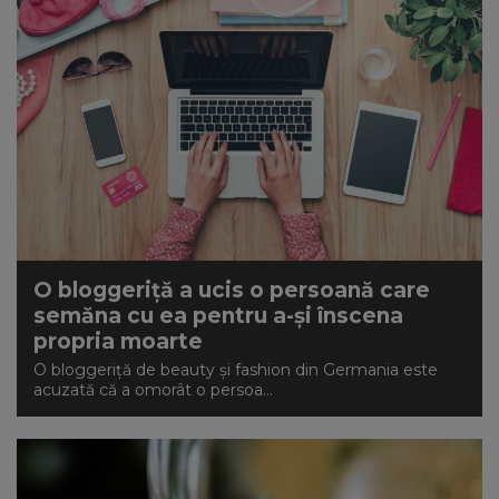
O bloggeriță a ucis o persoană care
semăna cu ea pentru a-și înscena
propria moarte
O bloggeriță de beauty și fashion din Germania este
acuzată că a omorât o persoa...