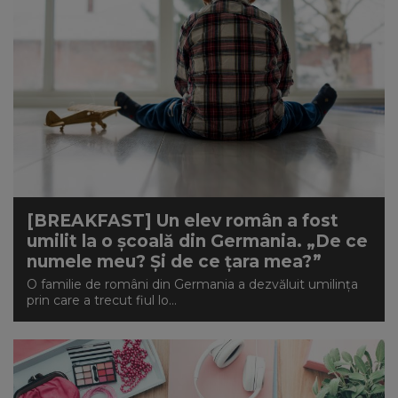
[BREAKFAST] Un elev român a fost
umilit la o școală din Germania. „De ce
numele meu? Și de ce țara mea?”
O familie de români din Germania a dezvăluit umilința
prin care a trecut fiul lo...