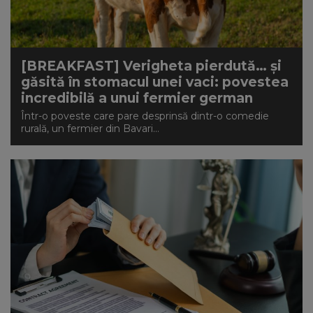
NEWS
CONTUL MEU
[BREAKFAST] Verigheta pierdută… și
găsită în stomacul unei vaci: povestea
incredibilă a unui fermier german
Într-o poveste care pare desprinsă dintr-o comedie
rurală, un fermier din Bavari...