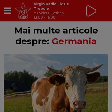
Virgin Radio Fix Ce
Trebuie
cu Valeriu Șerban
13:00 - 16:00
RADIO
Mai multe articole
despre:
Germania
BREAKFAST
TIC TALK
CÂȘTIGĂ
HOT 30
DANCEFLOOR CHART
RADIO ACADEMY