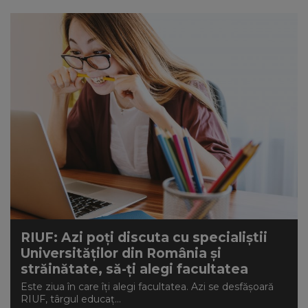
RIUF: Azi poți discuta cu specialiștii
Universităților din România și
străinătate, să-ți alegi facultatea
Este ziua în care îți alegi facultatea. Azi se desfășoară
RIUF, târgul educaț...