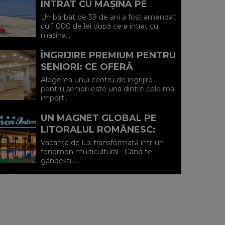
INTRAT CU MAȘINA PE
PLAJA DIN VADU ȘI A FOST
Un bărbat de 39 de ani a fost amendat
AMENDAT.
cu 1.000 de lei după ce a intrat cu
mașina...
ÎNGRIJIRE PREMIUM PENTRU
SENIORI: CE OFERĂ
CENTRUL AFFINITY LIFE
Alegerea unui centru de îngrijire
CARE (P)
pentru seniori este una dintre cele mai
import...
UN MAGNET GLOBAL PE
LITORALUL ROMÂNESC:
HOTEL CARMEN
Vacanța de lux transformată într-un
INTERNATIONAL 5★ DIN
fenomen multicultural Când te
gândești l...
VENUS (P)