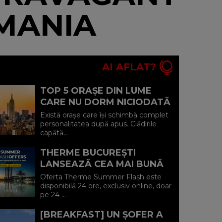
RMANIA
AI AFLAT?
TOP 5 ORAȘE DIN LUME
CARE NU DORM NICIODATĂ
ȘI POVEȘTILE DIN SPATELE
Există orașe care își schimbă complet
CELOR MAI CELEBRE
personalitatea după apus. Clădirile
capătă...
BULEVARDE DE ...
THERME BUCUREȘTI
LANSEAZĂ CEA MAI BUNĂ
OFERTĂ A VERII: MINUS 20%
Oferta Therme Summer Flash este
LA VOUCHERE, DOAR PE 24
disponibilă 24 ore, exclusiv online, doar
pe 24 ...
IULIE (P)...
[BREAKFAST] UN ȘOFER A