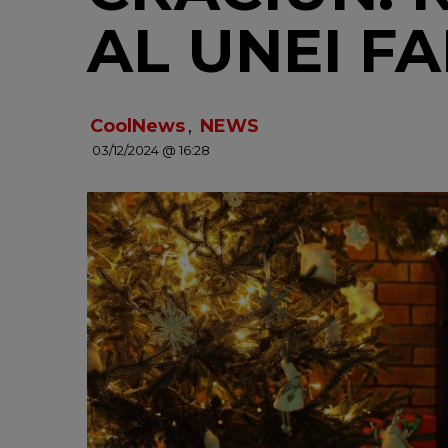
AL UNEI FA
CoolNews
,
NEWS
03/12/2024 @ 16:28