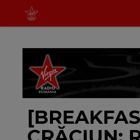
Virgin Radio Music de
Weekend
08:00 - 12:00
LIVE &
PODCAST
[BREAKFAS
CRĂCIUN: