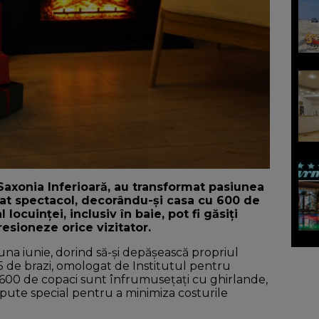
Saxonia Inferioară, au transformat pasiunea
rat spectacol, decorându-și casa cu 600 de
l locuinței, inclusiv în baie, pot fi găsiți
esioneze orice vizitator.
 luna iunie, dorind să-și depășească propriul
5 de brazi, omologat de Institutul pentru
 600 de copaci sunt înfrumusețați cu ghirlande,
pute special pentru a minimiza costurile