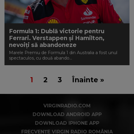
Formula 1: Dublă victorie pentru
Ferrari. Verstappen și Hamilton,
nevoiți să abandoneze
Marele Premiu de Formula 1 din Australia a fost unul
spectaculos, cu două abando...
1
2
3
Înainte »
VIRGINRADIO.COM
DOWNLOAD ANDROID APP
DOWNLOAD IPHONE APP
FRECVENȚE VIRGIN RADIO ROMÂNIA