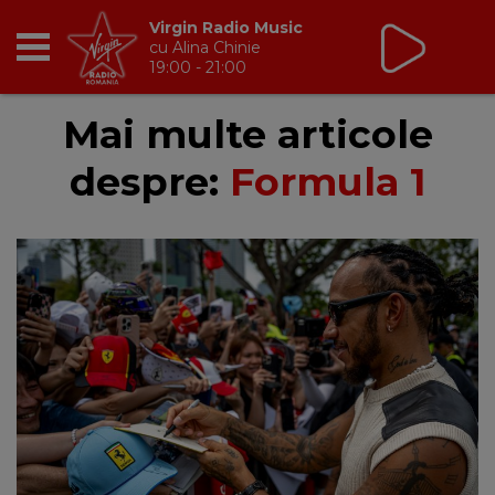
Virgin Radio Music
cu Alina Chinie
19:00 - 21:00
RADIO
Mai multe articole
despre:
Formula 1
BREAKFAST
TIC TALK
CÂȘTIGĂ
HOT 30
DANCEFLOOR CHART
RADIO ACADEMY