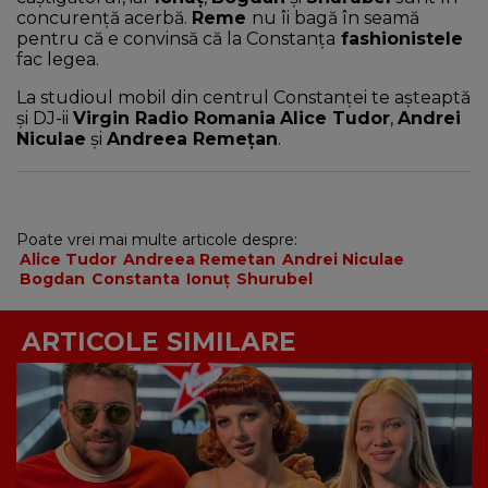
concurenţă acerbă.
Reme
nu îi bagă în seamă
pentru că e convinsă că la Constanţa
fashionistele
fac legea.
La studioul mobil din centrul Constanţei te aşteaptă
şi DJ-ii
Virgin Radio Romania
Alice Tudor
,
Andrei
Niculae
şi
Andreea Remeţan
.
Poate vrei mai multe articole despre:
Alice Tudor
Andreea Remetan
Andrei Niculae
Bogdan
Constanta
Ionuț
Shurubel
ARTICOLE SIMILARE