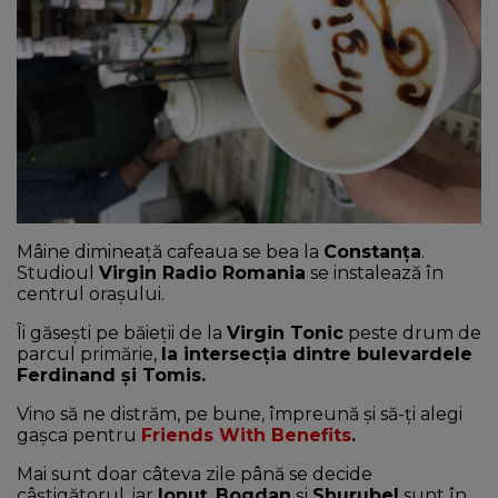
NEWS
CONTUL MEU
Mâine dimineaţă cafeaua se bea la
Constanţa
.
Studioul
Virgin Radio Romania
se instalează în
centrul oraşului.
Îi găseşti pe băieţii de la
Virgin Tonic
peste drum de
parcul primărie,
la intersecţia dintre bulevardele
Ferdinand şi Tomis.
Vino să ne distrăm, pe bune, împreună şi să-ţi alegi
gaşca pentru
Friends With Benefits
.
Mai sunt doar câteva zile până se decide
câştigătorul, iar
Ionuţ
,
Bogdan
şi
Shurubel
sunt în