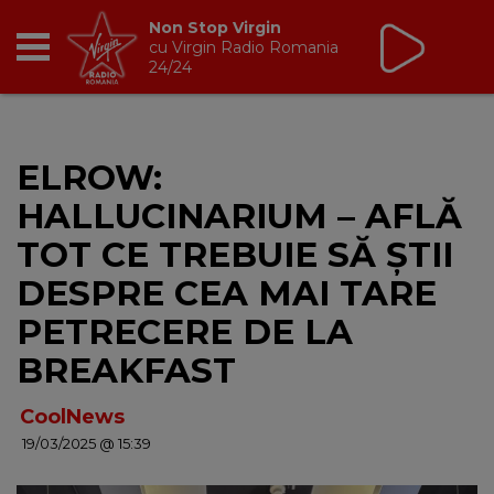
Non Stop Virgin
cu Virgin Radio Romania
24/24
RADIO
ELROW:
BREAKFAST
HALLUCINARIUM – AFLĂ
TIC TALK
TOT CE TREBUIE SĂ ȘTII
DESPRE CEA MAI TARE
CÂȘTIGĂ
PETRECERE DE LA
HOT 30
BREAKFAST
DANCEFLOOR CHART
CoolNews
19/03/2025 @ 15:39
RADIO ACADEMY