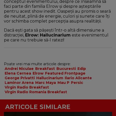
conceptul evenimentului, despre ce înseamnă să
faci parte din familia Elrow și despre așteptările
pentru acest show inedit. Oaspeții au promis o seară
de neuitat, plină de energie, culori și sunete care îți
vor schimba complet percepția asupra realității.
Dacă ești gata să pășești într-o altă dimensiune a
distracției,
Elrow: Hallucinarium
este evenimentul
pe care nu trebuie să-l ratezi!
Poate vrei mai multe articole despre:
Andrei Niculae
Breakfast
Bucuresti
Edip
Elena Cernea
Elrow
Featured Frontpage
George Privatti
Hallucinarium
Ilario Alicante
Laminor Arena
Marc Maya
Mau P
Persic
Virgin Radio Breakfast
Virgin Radio Romania Breakfast
ARTICOLE SIMILARE