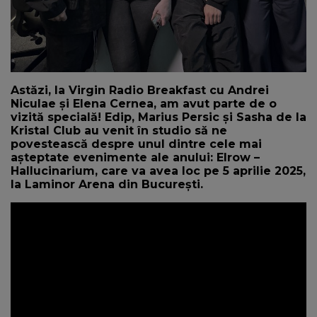
Astăzi, la Virgin Radio Breakfast cu Andrei
Niculae și Elena Cernea, am avut parte de o
vizită specială! Edip, Marius Persic și Sasha de la
Kristal Club au venit în studio să ne
povestească despre unul dintre cele mai
așteptate evenimente ale anului: Elrow –
Hallucinarium, care va avea loc pe 5 aprilie 2025,
la Laminor Arena din București.