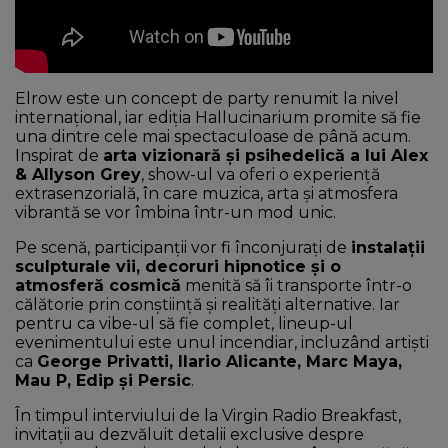
Elrow este un concept de party renumit la nivel
internațional, iar ediția Hallucinarium promite să fie
una dintre cele mai spectaculoase de până acum.
Inspirat de
arta vizionară și psihedelică a lui Alex
& Allyson Grey
, show-ul va oferi o experiență
extrasenzorială, în care muzica, arta și atmosfera
vibrantă se vor îmbina într-un mod unic.
Pe scenă, participanții vor fi înconjurați de
instalații
sculpturale vii, decoruri hipnotice și o
atmosferă cosmică
menită să îi transporte într-o
călătorie prin conștiință și realități alternative. Iar
pentru ca vibe-ul să fie complet, lineup-ul
evenimentului este unul incendiar, incluzând artiști
ca
George Privatti, Ilario Alicante, Marc Maya,
Mau P, Edip și Persic
.
În timpul interviului de la Virgin Radio Breakfast,
invitații au dezvăluit detalii exclusive despre