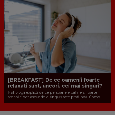
[BREAKFAST] De ce oamenii foarte
relaxați sunt, uneori, cei mai singuri?
Psihologii explică de ce persoanele calme și foarte
amabile pot ascunde o singurătate profundă. Comp...