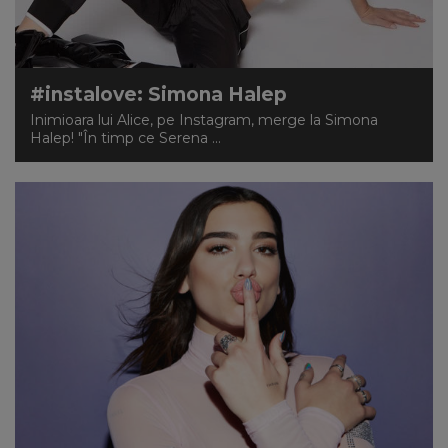
NEWS
CONTUL MEU
#instalove: Simona Halep
Inimioara lui Alice, pe Instagram, merge la Simona
Halep! "În timp ce Serena ...