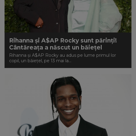
Rihanna și A$AP Rocky sunt părinți!
Cântăreața a născut un băiețel
Rihanna și A$AP Rocky au adus pe lume primul lor
copil, un băiețel, pe 13 mai la...