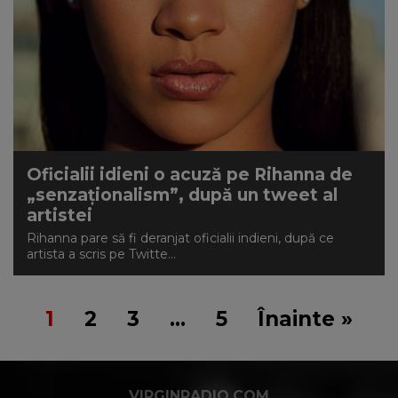
Oficialii idieni o acuză pe Rihanna de
„senzaționalism”, după un tweet al
artistei
Rihanna pare să fi deranjat oficialii indieni, după ce
artista a scris pe Twitte...
1
2
3
…
5
Înainte »
VIRGINRADIO.COM