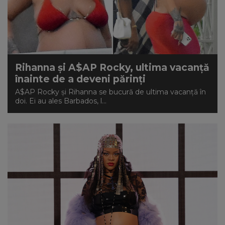
Rihanna și A$AP Rocky, ultima vacanță
înainte de a deveni părinți
A$AP Rocky și Rihanna se bucură de ultima vacanță în
doi. Ei au ales Barbados, l...