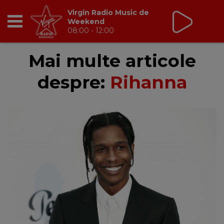
Virgin Radio Music de
Weekend
08:00 - 12:00
RADIO
Mai multe articole
despre:
Rihanna
BREAKFAST
TIC TALK
CÂȘTIGĂ
HOT 30
DANCEFLOOR CHART
RADIO ACADEMY