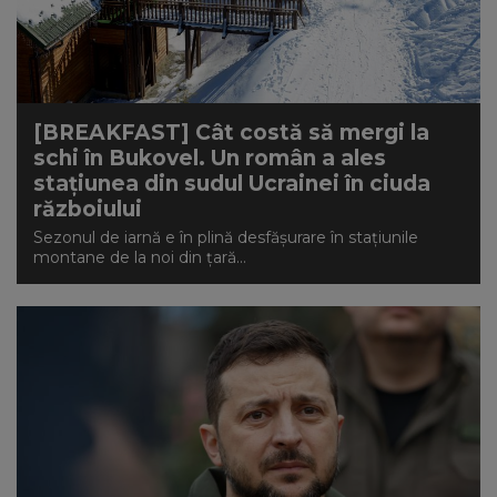
[BREAKFAST] Cât costă să mergi la
schi în Bukovel. Un român a ales
stațiunea din sudul Ucrainei în ciuda
războiului
Sezonul de iarnă e în plină desfășurare în stațiunile
montane de la noi din țară...