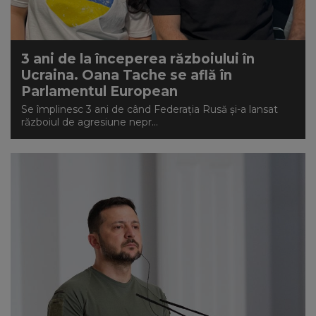
3 ani de la începerea războiului în
Ucraina. Oana Tache se află în
Parlamentul European
Se împlinesc 3 ani de când Federația Rusă și-a lansat
războiul de agresiune nepr...