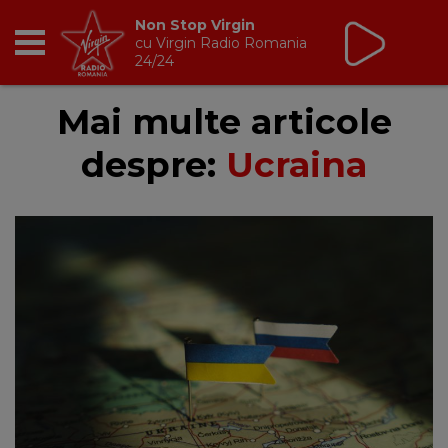
Non Stop Virgin
cu Virgin Radio Romania
24/24
RADIO
Mai multe articole
despre:
Ucraina
BREAKFAST
TIC TALK
CÂȘTIGĂ
HOT 30
DANCEFLOOR CHART
RADIO ACADEMY