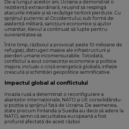
De-a lungul acestor ani, Ucraina a demonstrat o
rezistență extraordinară, reușind să respingă
atacurile inițiale și să recâștige teritorii pierdute. Cu
sprijinul puternic al Occidentului, sub formă de
asistență militară, sancțiuni economice și ajutor
umanitar, Kievul a continuat să lupte pentru
suveranitatea sa.
Între timp, războiul a provocat peste 10 milioane de
refugiați, distrugeri masive ale infrastructurii și
pierderi umane incomensurabile. Totodată,
conflictul a avut consecințe economice și politice
majore, inclusiv o criză energetică globală, inflație
crescută și schimbări geopolitice semnificative.
Impactul global al conflictului
Invazia rusă a determinat o reconfigurare a
alianțelor internaționale, NATO și UE consolidându-
și poziția și sprijinul față de Ucraina. De asemenea,
state precum Finlanda și Suedia au decis să adere la
NATO, semn că securitatea europeană a fost
profund afectată de acest război.