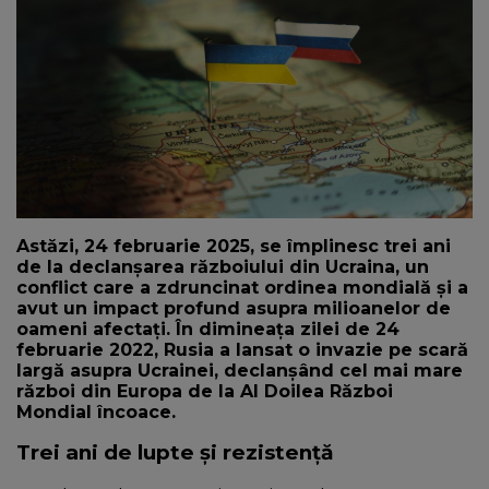
NEWS
CONTUL MEU
Astăzi, 24 februarie 2025, se împlinesc trei ani
de la declanșarea războiului din Ucraina, un
conflict care a zdruncinat ordinea mondială și a
avut un impact profund asupra milioanelor de
oameni afectați. În dimineața zilei de 24
februarie 2022, Rusia a lansat o invazie pe scară
largă asupra Ucrainei, declanșând cel mai mare
război din Europa de la Al Doilea Război
Mondial încoace.
Trei ani de lupte și rezistență