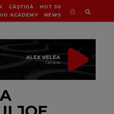
K
CÂȘTIGĂ
HOT 30
DIO ACADEMY
NEWS
ON STOP VIRGIN
cu Virgin Radio Romania
24/24
VA
I JOE