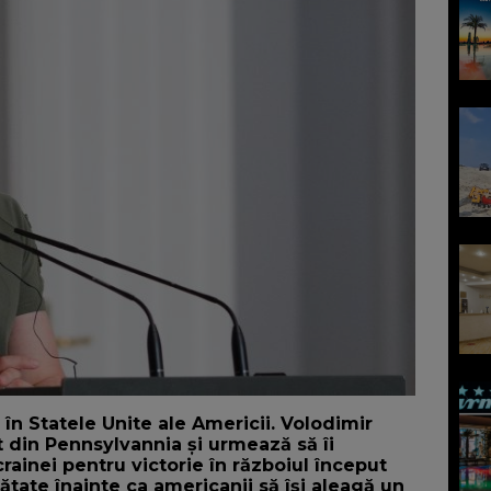
 în Statele Unite ale Americii. Volodimir
 din Pennsylvannia și urmează să îi
rainei pentru victorie în războiul început
mătate înainte ca americanii să își aleagă un