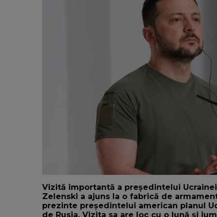
Vizită importantă a președintelui Ucrainei
Zelenski a ajuns la o fabrică de armament
prezinte președintelui american planul Uc
de Rusia. Vizita sa are loc cu o lună și ju