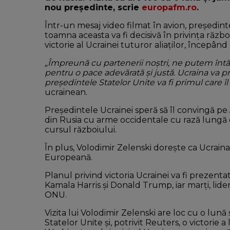
nou președinte, scrie
europafm.ro
.
Într-un mesaj video filmat în avion, președint
toamna aceasta va fi decisivă în privința răzb
victorie al Ucrainei tuturor aliaților, începâ
„Împreună cu partenerii noștri, ne putem întăr
pentru o pace adevărată și justă. Ucraina va p
președintele Statelor Unite va fi primul care î
ucrainean.
Președintele Ucrainei speră să îl convingă pe 
din Rusia cu arme occidentale cu rază lungă
cursul războiului.
În plus, Volodimir Zelenski dorește ca Ucrain
Europeană.
Planul privind victoria Ucrainei va fi prezentat 
Kamala Harris și Donald Trump, iar marți, lide
ONU.
Vizita lui Volodimir Zelenski are loc cu o lună
Statelor Unite și, potrivit Reuters, o victorie