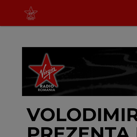
Non Stop Virgin
cu Virgin Radio Romania
24/24
LIVE &
PODCAST
VOLODIMIR 
PREZENTA 