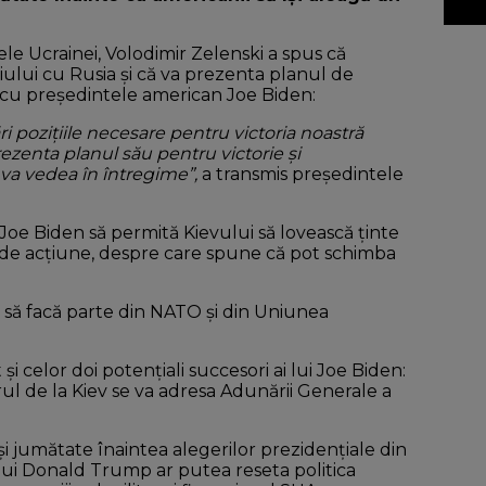
ele Ucrainei, Volodimir Zelenski a spus că
oiului cu Rusia și că va prezenta planul de
nd cu președintele american Joe Biden:
i pozițiile necesare pentru victoria noastră
rezenta planul său pentru victorie și
l va vedea în întregime”,
a transmis președintele
Joe Biden să permită Kievului să lovească ţinte
 de acţiune, despre care spune că pot schimba
a să facă parte din NATO și din Uniunea
și celor doi potențiali succesori ai lui Joe Biden:
rul de la Kiev se va adresa Adunării Generale a
 și jumătate înaintea alegerilor prezidențiale din
 a lui Donald Trump ar putea reseta politica