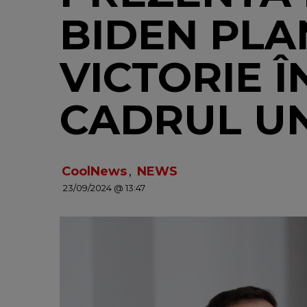
BIDEN PLA
VICTORIE Î
CADRUL UNE
CoolNews
,
NEWS
23/09/2024 @ 13:47