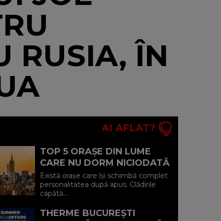
TRU
 RUSIA, ÎN
SUA
AI AFLAT?
TOP 5 ORAȘE DIN LUME
CARE NU DORM NICIODATĂ
ȘI POVEȘTILE DIN SPATELE
Există orașe care își schimbă complet
CELOR MAI CELEBRE
personalitatea după apus. Clădirile
capătă...
BULEVARDE DE ...
THERME BUCUREȘTI