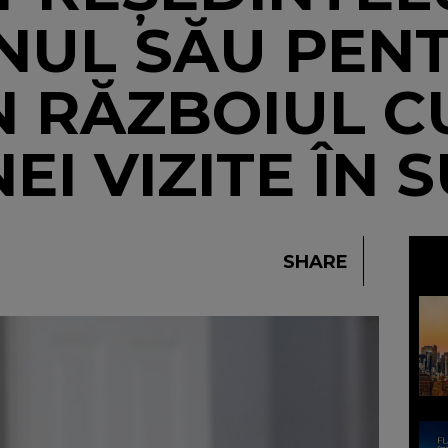
NUL SĂU PEN
N RĂZBOIUL CU
I VIZITE ÎN 
SHARE