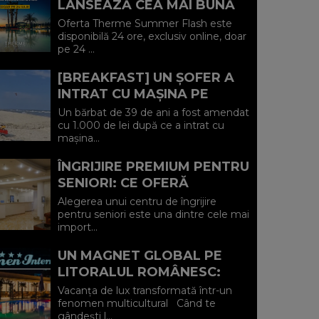
LANSEAZĂ CEA MAI BUNĂ
OFERTĂ A VERII: MINUS 20%
Oferta Therme Summer Flash este
LA VOUCHERE, DOAR PE 24
disponibilă 24 ore, exclusiv online, doar
pe 24 ...
IULIE (P)...
[BREAKFAST] UN ȘOFER A
INTRAT CU MAȘINA PE
PLAJA DIN VADU ȘI A FOST
Un bărbat de 39 de ani a fost amendat
AMENDAT.
cu 1.000 de lei după ce a intrat cu
mașina...
ÎNGRIJIRE PREMIUM PENTRU
SENIORI: CE OFERĂ
CENTRUL AFFINITY LIFE
Alegerea unui centru de îngrijire
CARE (P)
pentru seniori este una dintre cele mai
import...
UN MAGNET GLOBAL PE
LITORALUL ROMÂNESC:
HOTEL CARMEN
Vacanța de lux transformată într-un
INTERNATIONAL 5★ DIN
fenomen multicultural Când te
gândești l...