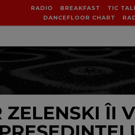
RADIO
BREAKFAST
TIC TAL
DANCEFLOOR CHART
RA
N
ZELENSKI ÎI 
PREȘEDINTELU