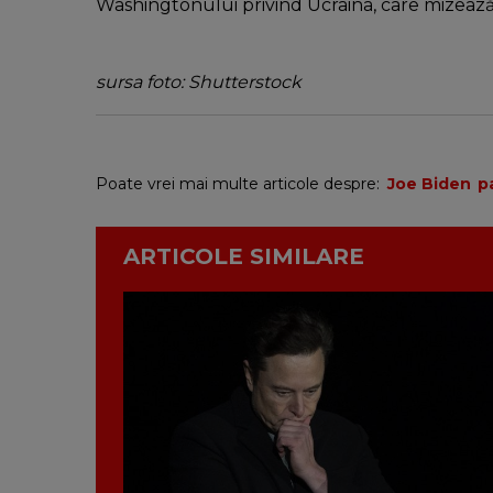
Washingtonului privind Ucraina, care mizează pe
sursa foto: Shutterstock
Poate vrei mai multe articole despre:
Joe Biden
p
ARTICOLE SIMILARE