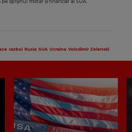
 sprijinul militar și financiar al SUA.
ace
razboi
Rusia
SUA
Ucraina
Volodimir Zelenski