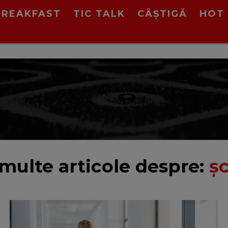
BREAKFAST
TIC TALK
CÂȘTIGĂ
HOT 
multe articole despre:
ş