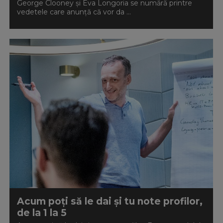
George Clooney și Eva Longoria se numără printre
vedetele care anunță că vor da ...
Acum poți să le dai și tu note profilor,
de la 1 la 5