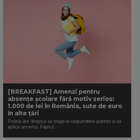
[BREAKFAST] Amenzi pentru
absențe școlare fără motiv serios:
1.000 de lei în România, sute de euro
în alte țări
Poliția are dreptul să tragă la răspundere părinții și să
aplice amenzi. Faptul ...