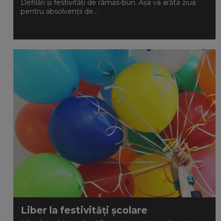
Defilări și festivități de rămas-bun. Așa va arăta ziua
pentru absolvenții de...
Liber la festivități școlare