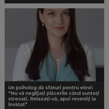
Un psiholog dă sfaturi pentru elevi:
“Nu vă neglijați plăcerile când sunteți
stresați. Relaxați-vă, apoi reveniți la
învățat”