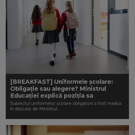
[BREAKFAST] Uniformele școlare:
Obligație sau alegere? Ministrul
Educației explică poziția sa
Subiectul uniformelor școlare obligatorii a fost readus
în discuție de Ministrul...