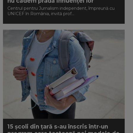
nu cădem pradă influenței lor
Centrul pentru Jurnalism independent, împreună cu
UNICEF în România, invită prof...
15 școli din țară s-au înscris într-un