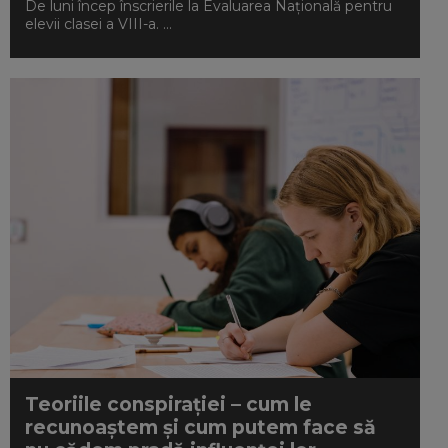
De luni încep înscrierile la Evaluarea Națională pentru
elevii clasei a VIII-a. ...
Teoriile conspirației – cum le
recunoaștem și cum putem face să