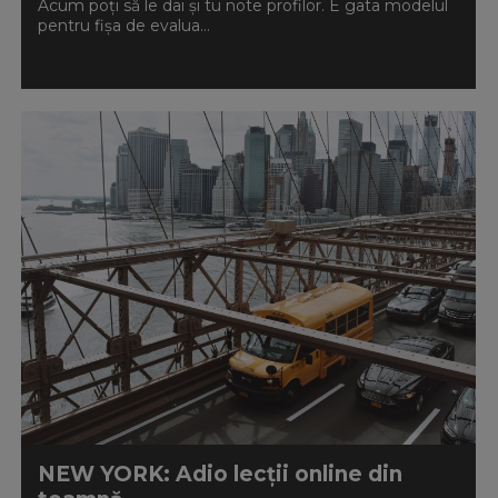
Acum poți să le dai și tu note profilor. E gata modelul
pentru fișa de evalua...
NEW YORK: Adio lecții online din