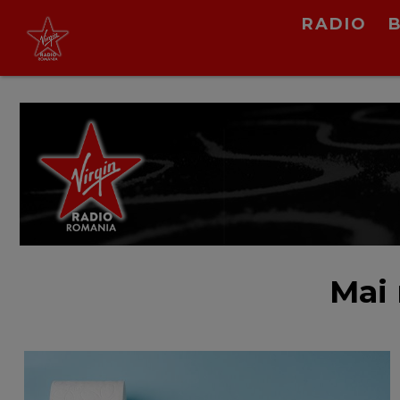
RADIO
Virgin Radio Music
00:00 - 08:00
LIVE &
PODCAST
Mai 