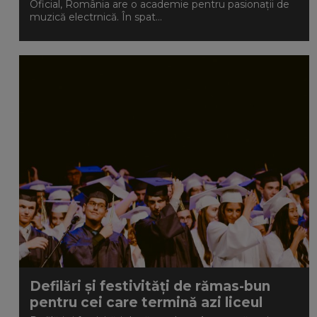
Oficial, România are o academie pentru pasionații de
muzică electrnică. În spat...
Defilări și festivități de rămas-bun
pentru cei care termină azi liceul