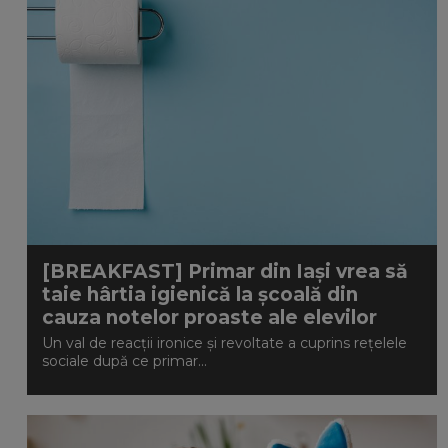
[BREAKFAST] Primar din Iași vrea să
taie hârtia igienică la școală din
cauza notelor proaste ale elevilor
Un val de reacții ironice și revoltate a cuprins rețelele
sociale după ce primar...