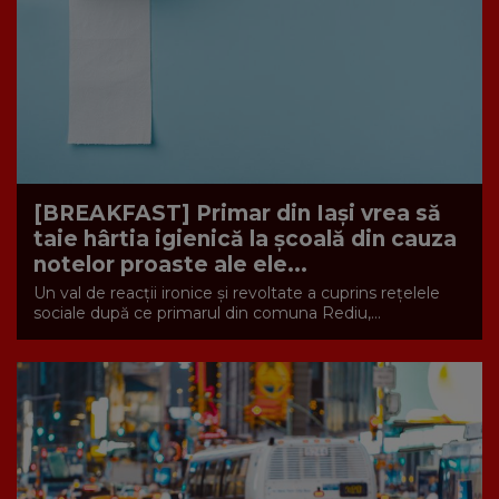
[BREAKFAST] Primar din Iași vrea să
taie hârtia igienică la școală din cauza
notelor proaste ale ele...
Un val de reacții ironice și revoltate a cuprins rețelele
sociale după ce primarul din comuna Rediu,...