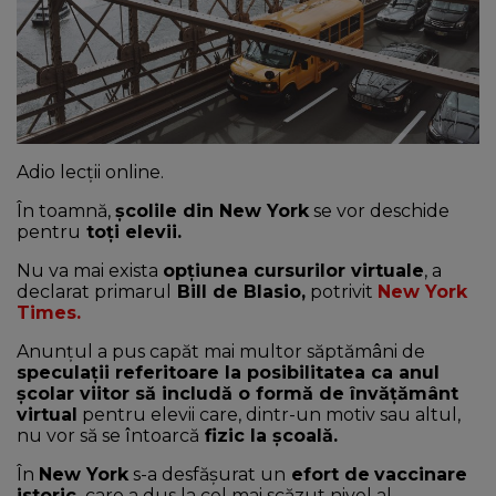
NEWS
CONTUL MEU
Adio lecții online.
În toamnă,
școlile din New York
se vor deschide
pentru
toți elevii.
Nu va mai exista
opțiunea cursurilor virtuale
, a
declarat primarul
Bill de Blasio,
potrivit
New York
Times.
Anunțul a pus capăt mai multor săptămâni de
speculaţii referitoare la posibilitatea ca anul
şcolar viitor să includă o formă de învăţământ
virtual
pentru elevii care, dintr-un motiv sau altul,
nu vor să se întoarcă
fizic la școală.
În
New York
s-a desfășurat un
efort de
vaccinare
istoric,
care a dus la cel mai scăzut nivel al