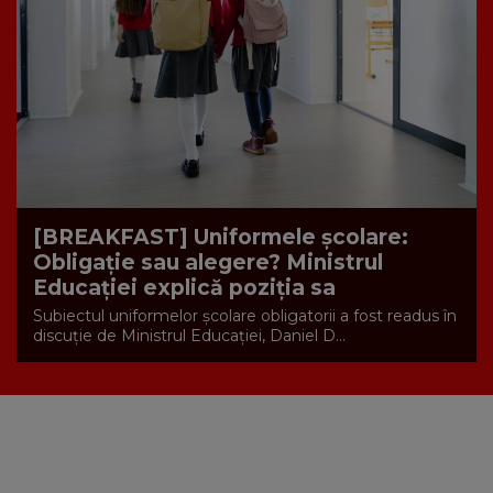
[BREAKFAST] Uniformele școlare:
Obligație sau alegere? Ministrul
Educației explică poziția sa
Subiectul uniformelor școlare obligatorii a fost readus în
discuție de Ministrul Educației, Daniel D...