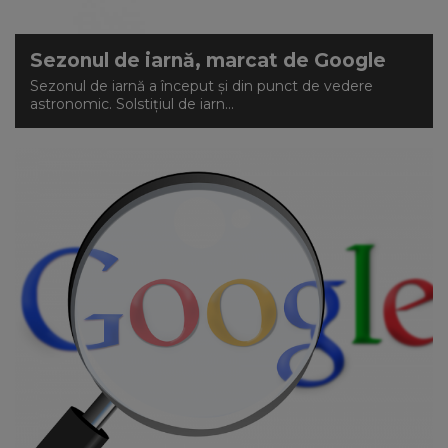
Sezonul de iarnă, marcat de Google
Sezonul de iarnă a început și din punct de vedere
astronomic. Solstițiul de iarn...