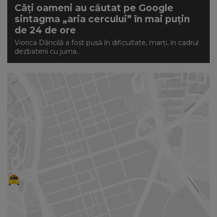
Câți oameni au căutat pe Google
sintagma „aria cercului” în mai puțin
de 24 de ore
Viorica Dăncilă a fost pusă în dificultate, marţi, în cadrul
dezbaterii cu jurna...