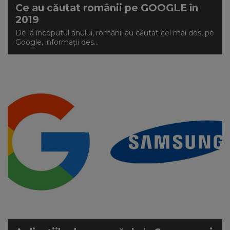
Ce au căutat românii pe GOOGLE în
2019
De la începutul anului, românii au căutat cel mai des, pe
Google, informaţii des...