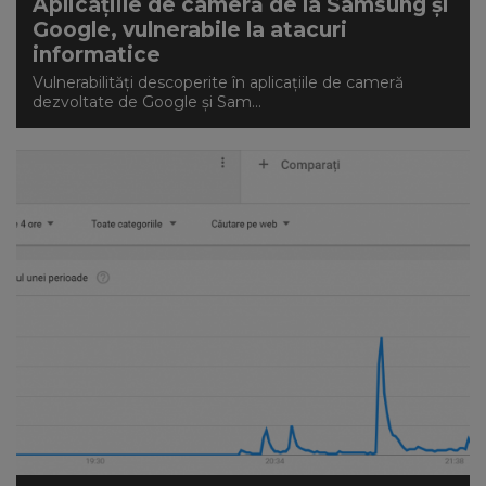
Aplicațiile de cameră de la Samsung și
Google, vulnerabile la atacuri
informatice
Vulnerabilități descoperite în aplicațiile de cameră
dezvoltate de Google și Sam...