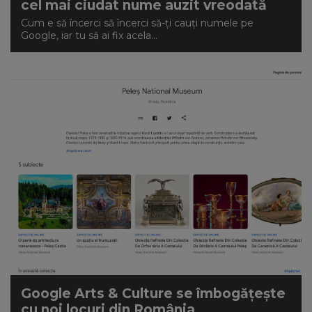
cel mai ciudat nume auzit vreodată
Cum e să încerci să încerci să-ți cauți numele pe
Google, iar tu să ai fix acela...
Google Arts & Culture se îmbogățește
cu noi locuri din România