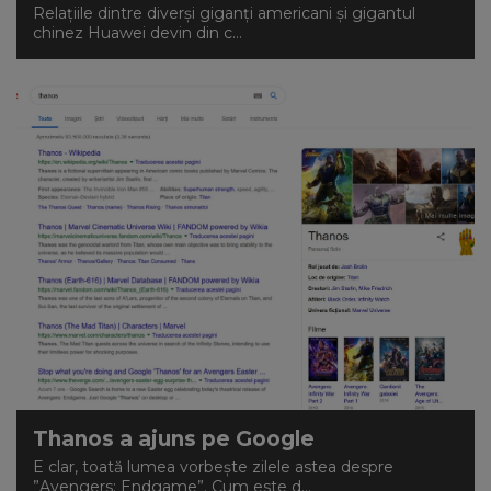
Relațiile dintre diverși giganți americani și gigantul
chinez Huawei devin din c...
Thanos a ajuns pe Google
E clar, toată lumea vorbește zilele astea despre
”Avengers: Endgame”. Cum este d...