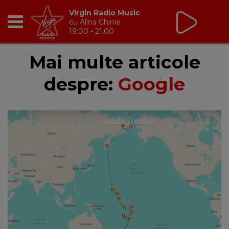
Virgin Radio Music
cu Alina Chinie
19:00 - 21:00
RADIO
Mai multe articole
despre:
Google
BREAKFAST
TIC TALK
CÂȘTIGĂ
HOT 30
DANCEFLOOR CHART
RADIO ACADEMY