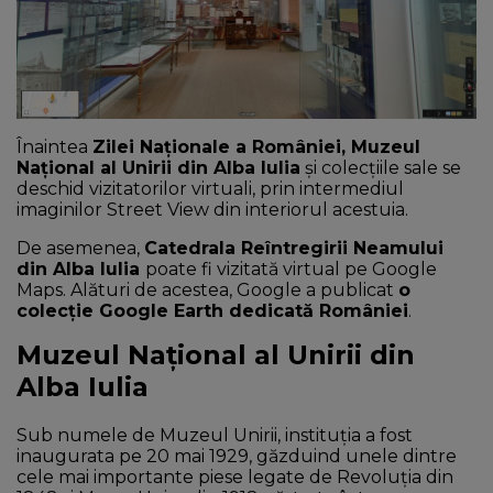
NEWS
CONTUL MEU
Înaintea
Zilei Naționale a României, Muzeul
Național al Unirii din Alba Iulia
și colecțiile sale se
deschid vizitatorilor virtuali, prin intermediul
imaginilor Street View din interiorul acestuia.
De asemenea,
Catedrala Reîntregirii Neamului
din Alba Iulia
poate fi vizitată virtual pe Google
Maps. Alături de acestea, Google a publicat
o
colecție Google Earth dedicată României
.
Muzeul Național al Unirii din
Alba Iulia
Sub numele de Muzeul Unirii, instituția a fost
inaugurata pe 20 mai 1929, găzduind unele dintre
cele mai importante piese legate de Revoluția din