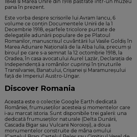
1848 si Marea Unire din 1918 păstrate într-un muzeu
pana în prezent.
Este vorba despre scrisorile lui Avram Iancu, 6
volume ce conțin Documentele Unirii de la 1
Decembrie 1918, eșarfele tricolore purtate de
delegațiile adunării populare de pe Platoul
Romanilor, manuscrisul cuvântării lui Vasile Goldiș în
Marea Adunare Națională de la Alba Iulia, precum și
biroul pe care s-a semnat la 12 octombrie 1918, la
Oradea, în casa avocatului Aurel Lazăr, Declarația de
Independenţă a românilor cuprinși în ținuturile
Transilvaniei, Banatului, Crişanei şi Maramureşului
faţă de Imperiul Austro-Ungar.
Discover Romania
Aceasta este o colecție Google Earth dedicată
României, frumuseților acesteia și momentelor care
i-au marcat istoria. Sunt disponibile trei galerii: una
dedicată frumuseților naturale (Delta Dunării,
Cascada Bigar sau Vulcanii Noroioși), a doua
monumentelor construite de mâna omului
(Castelul Bran, Castelul Peleș sau Cimitirul Vesel de