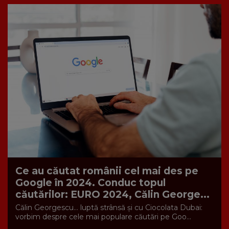
Ce au căutat românii cel mai des pe
Google în 2024. Conduc topul
căutărilor: EURO 2024, Călin George...
Călin Georgescu… luptă strânsă și cu Ciocolata Dubai:
vorbim despre cele mai populare căutări pe Goo...