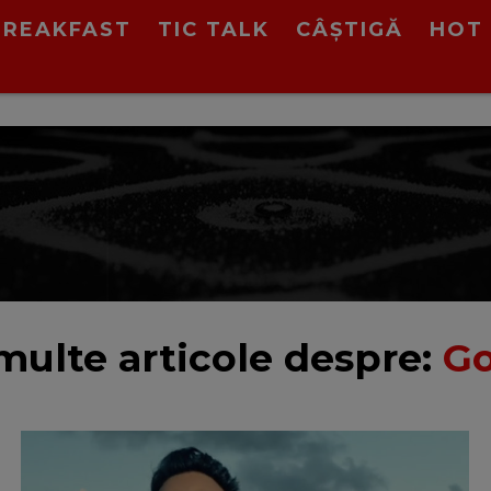
BREAKFAST
TIC TALK
CÂȘTIGĂ
HOT 
multe articole despre:
Go