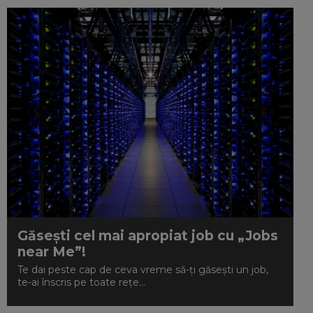
Găseşti cel mai apropiat job cu „Jobs
near Me”!
Te dai peste cap de ceva vreme să-ţi găseşti un job,
te-ai înscris pe toate reţe...