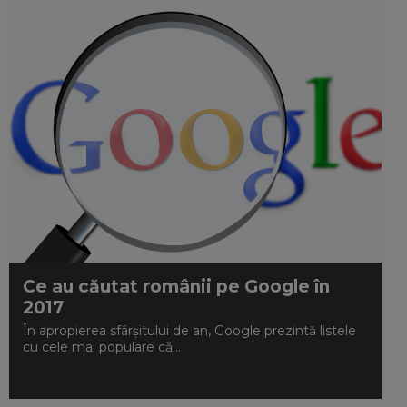
Ce au căutat românii pe Google în
2017
În apropierea sfârșitului de an, Google prezintă listele
cu cele mai populare că...