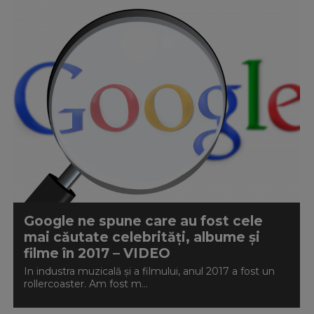
Google ne spune care au fost cele
mai căutate celebrități, albume și
filme în 2017 – VIDEO
In industra muzicală și a filmului, anul 2017 a fost un
rollercoaster. Am fost m...