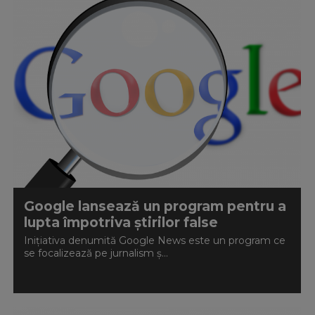
Google lansează un program pentru a
lupta împotriva știrilor false
Inițiativa denumită Google News este un program ce
se focalizează pe jurnalism ș...