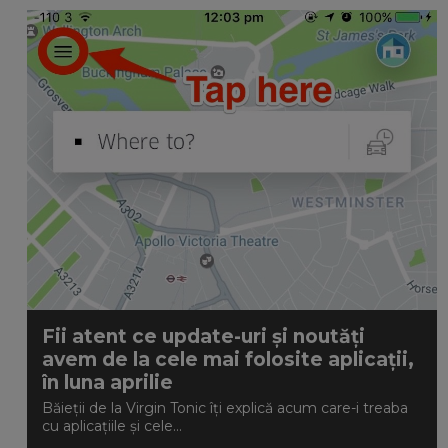
Fii atent ce update-uri și noutăți
avem de la cele mai folosite aplicații,
în luna aprilie
Băieții de la Virgin Tonic îți explică acum care-i treaba
cu aplicațiile și cele...