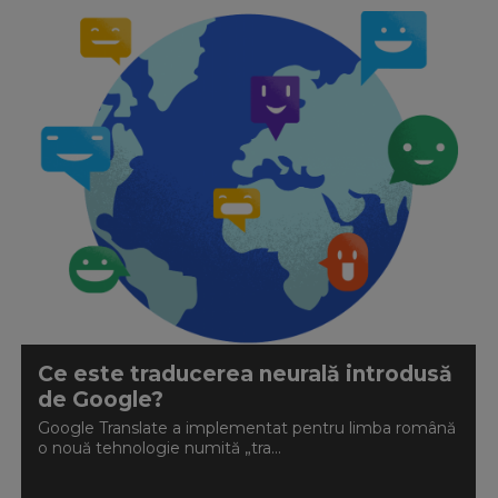
Ce este traducerea neurală introdusă
de Google?
Google Translate a implementat pentru limba română
o nouă tehnologie numită „tra...