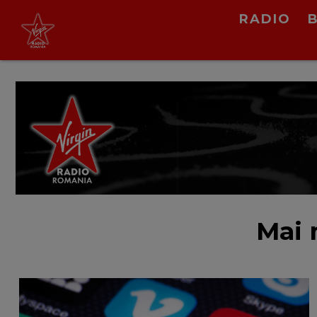
Virgin Radio Drive Time
RADIO
cu Silviu Andrei
16:00 - 19:00
LIVE &
PODCAST
Mai 