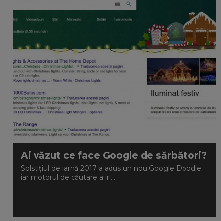
Ai văzut ce face Google de sărbători?
Solstițiul de iarnă 2017 a adus un nou Google Doodle
iar motorul de căutare a in...