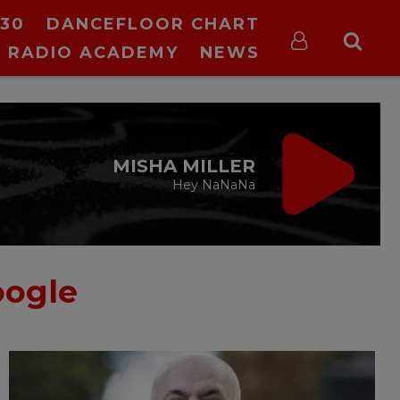
30
DANCEFLOOR CHART
RADIO ACADEMY
NEWS
VIRGIN RADIO
DRIVE TIME
cu Silviu Andrei
16:00 - 19:00
ogle