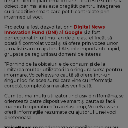
de știri, fiind o platformă în care totul este scurt și la
obiect, dar mai ales este pregătit pentru integrarea
cu dispozitive smart care pot fi controlate prin
intermediul vocii.
Proiectul a fost dezvoltat prin
Digital News
Innovation Fund (DNI)
al
Google
și a fost
perfecționat în ultimul an de zile astfel încât să
poată fi controlat vocal și să ofere prin vocea unor
jurnaliști sau cu ajutorul AI știrile importante rapid,
grupate pe regiuni sau domenii de interes.
”Pornind de la obiceiurile de consum și de la
limitarea multor utilizatori la o singură sursă pentru
informare, VoiceNews.ro caută să ofere într-un
singur loc fic acea sursă care vine cu informația
corectă, completă și mai ales verificată.
Cum tot mai mulți utilizatori, inclusiv din România, se
orientează către dispositive smart și caută să facă
mai multe operațiuni în același timp, VoiceNews.ro
oferă informațiile rezumate cu ajutorul unei voci
prietenoase.
VoiceNews.ro
se adresează oamenilor care nu au