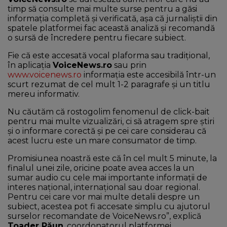
timp să consulte mai multe surse pentru a găsi
informația completă și verificată, așa că jurnaliștii din
spatele platformei fac această analiză și recomandă
o sursă de încredere pentru fiecare subiect.
Fie că este accesată vocal plaforma sau tradițional,
în aplicația
VoiceNews.ro
sau prin
www.voicenews.ro
informația este accesibilă într-un
scurt rezumat de cel mult 1-2 paragrafe și un titlu
mereu informativ.
Nu căutăm că rostogolim fenomenul de click-bait
pentru mai multe vizualizări, ci să atragem spre știri
și o informare corectă și pe cei care considerau că
acest lucru este un mare consumator de timp.
Promisiunea noastră este că în cel mult 5 minute, la
finalul unei zile, oricine poate avea acces la un
sumar audio cu cele mai importante informații de
interes național, internațional sau doar regional.
Pentru cei care vor mai multe detalii despre un
subiect, acestea pot fi accesate simplu cu ajutorul
surselor recomandate de VoiceNews.ro”, explică
Toader Păun
, coordonatorul platformei.