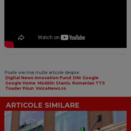
Poate vrei mai multe articole despre:
Digital News Innovation Fund
DNI
Google
Google Home
Mădălin Staniu
Romanian TTS
Toader Păun
VoiceNews.ro
ARTICOLE SIMILARE