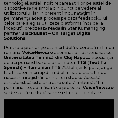
tehnologiei, astfel încât redarea știrilor pe astfel de
dispozitive să fie simplă din punct de vedere al
utilizatorului, iar în present îmbunătățim în
permanență acest process pe baza feedabckului
celor care aleg să utilizeze platforma încă de la
început”, precizează
Mădălin Staniu
, managing
partner
BlackBullet – On Target Digital
Solutions
.
Pentru o pronunție cât mai fidelă și corectă în limba
română,
VoiceNews.ro
a semnat un parteneriat cu
Universitatea Tehnică din Cluj Napoca
, specialiștii
de aici punând bazele unui motor
TTS (Text To
Speech) – Romanian TTS
. Astfel, știrile pot ajunge
la utilizatori mai rapid, fiind eliminat practic timpul
necesar înregistrărilor într-un studio. Această
caracteristică este una care suferă îmbunătățiri
permanente, pe măsură ce proiectul
VoiceNews.ro
se dezvoltă și adună surse și știri suplimentare.