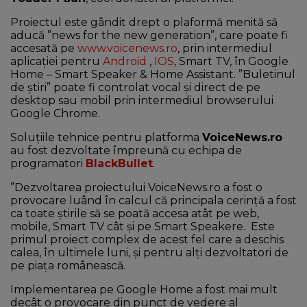
Proiectul este gândit drept o plaformă menită să
aducă ”news for the new generation”, care poate fi
accesată pe
www.voicenews.ro
, prin intermediul
aplicației pentru
Android
,
IOS
, Smart TV, în Google
Home – Smart Speaker & Home Assistant. ”Buletinul
de știri” poate fi controlat vocal și direct de pe
desktop sau mobil prin intermediul browserului
Google Chrome.
Soluțiile tehnice pentru platforma
VoiceNews.ro
au fost dezvoltate împreună cu echipa de
programatori
BlackBullet
.
”Dezvoltarea proiectului VoiceNews.ro a fost o
provocare luând în calcul că principala cerință a fost
ca toate știrile să se poată accesa atât pe web,
mobile, Smart TV cât și pe Smart Speakere. Este
primul proiect complex de acest fel care a deschis
calea, în ultimele luni, și pentru alți dezvoltatori de
pe piața românească.
Implementarea pe Google Home a fost mai mult
decât o provocare din punct de vedere al