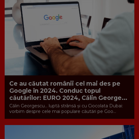
Ce au căutat românii cel mai des pe
Google în 2024. Conduc topul
căutărilor: EURO 2024, Călin George...
Călin Georgescu… luptă strânsă și cu Ciocolata Dubai:
vorbim despre cele mai populare căutări pe Goo...