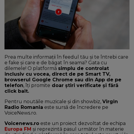
NEWS
CONTUL MEU
Prea multe informații în feedul tău și te întrebi care
e fake și care e de băgat în seama? Gata cu
dilemele! O platformă
simplu de controlat
inclusiv cu vocea, direct de pe Smart TV,
browserul Google Chrome sau din App de pe
telefon
, îți promite
doar știri verificate și fără
click bait.
Pentru noutăile muzicale și din showbiz,
Virgin
Radio Romania
este sursă de încredere pe
VoiceNews.ro.
Voicenews.ro
este un proiect dezvoltat de echipa
Europa FM
și reprezintă pasul următor în materie