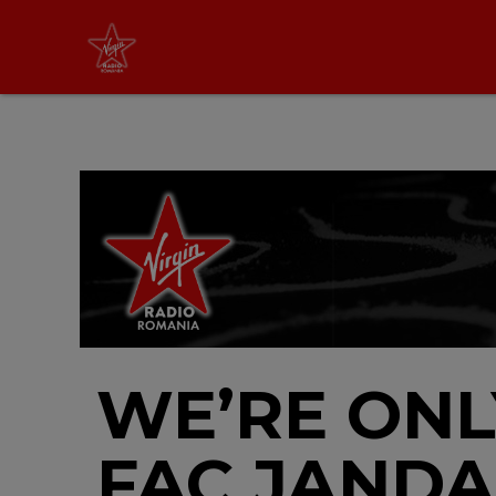
Virgin Radio Music
21:00 - 23:55
LIVE &
PODCAST
WE’RE ONL
FAC JANDA