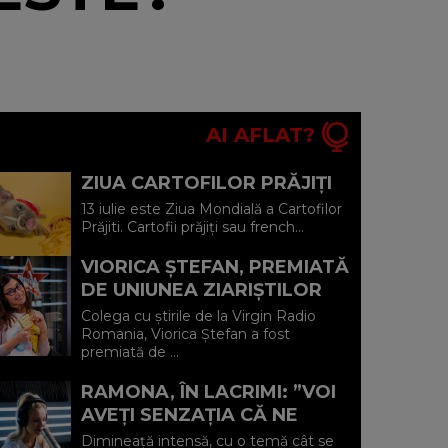
AI AFLAT?
ZIUA CARTOFILOR PRĂJIȚI
13 iulie este Ziua Mondială a Cartofilor
Prăjiti. Cartofii prăjiți sau french...
VIORICA ȘTEFAN, PREMIATĂ
DE UNIUNEA ZIARIŞTILOR
PROFESIONIŞTI DIN
Colega cu știrile de la Virgin Radio
ROMÂNIA
Romania, Viorica Ștefan a fost
premiată de ...
RAMONA, ÎN LACRIMI: ”VOI
AVEȚI SENZAȚIA CĂ NE
COMPLIMENTAȚI, DAR NU E
Dimineață intensă, cu o temă cât se