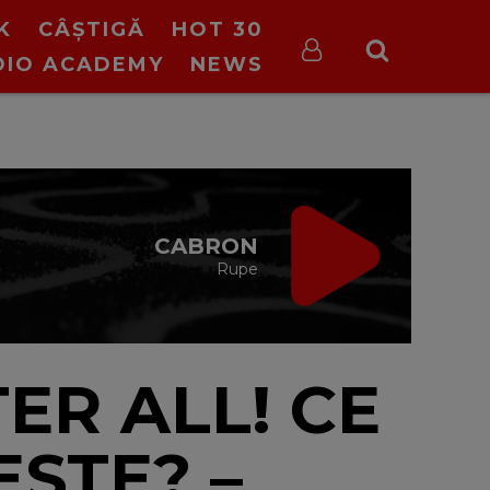
K
CÂȘTIGĂ
HOT 30
DIO ACADEMY
NEWS
VIRGIN RADIO
MUSIC
21:00 - 23:55
ER ALL! CE
ESTE? –