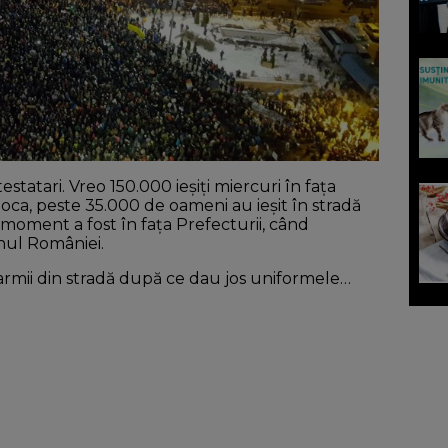
statari. Vreo 150.000 ieșiți miercuri în fața
ca, peste 35.000 de oameni au ieșit în stradă
os moment a fost în fața Prefecturii, când
mnul României.
darmii din stradă după ce dau jos uniformele…