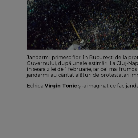
Jandarmii primesc flori în București de la prote
Guvernului, după unele estimări. La Cluj-Napo
în seara zilei de 1 februarie, iar cel mai frum
jandarmii au cântat alături de protestatari i
Echipa
Virgin Tonic
și-a imaginat ce fac jan