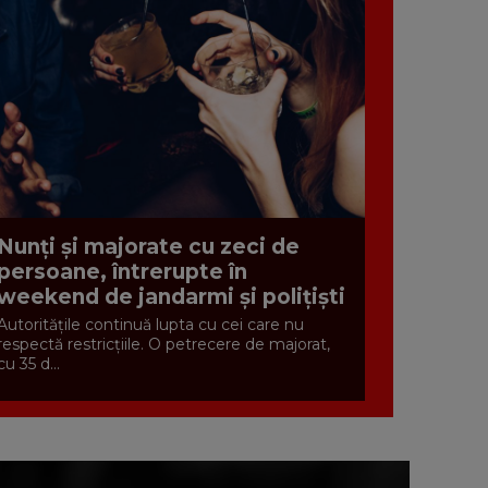
Nunți și majorate cu zeci de
persoane, întrerupte în
weekend de jandarmi și polițiști
Autoritățile continuă lupta cu cei care nu
respectă restricțiile. O petrecere de majorat,
cu 35 d...