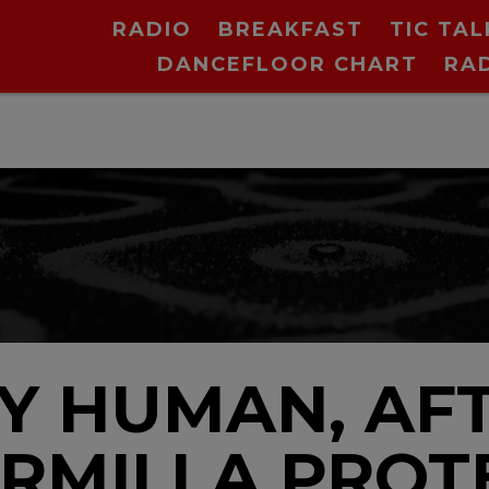
RADIO
BREAKFAST
TIC TAL
DANCEFLOOR CHART
RA
Y HUMAN, AFT
RMII LA PROT