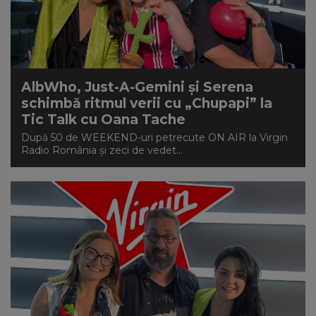
AlbWho, Just-A-Gemini și Serena
schimbă ritmul verii cu „Chupapi” la
Tic Talk cu Oana Tache
După 50 de WEEKEND-uri petrecute ON AIR la Virgin
Radio România și zeci de vedet...