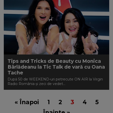
Tips and Tricks de Beauty cu Monica
Bârlădeanu la Tic Talk de vară cu Oana
Tache
După 50 de WEEKEND-uri petrecute ON AIR la Virgin
Radio România și zeci de vedet...
« Înapoi
1
2
3
4
5
Înainte »