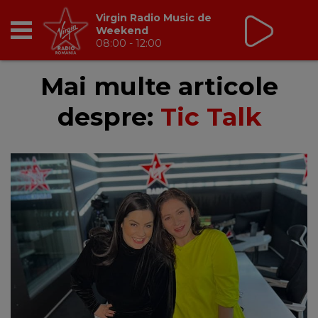
Virgin Radio Music de
Weekend
08:00 - 12:00
RADIO
Mai multe articole
despre:
Tic Talk
BREAKFAST
TIC TALK
CÂȘTIGĂ
HOT 30
DANCEFLOOR CHART
RADIO ACADEMY