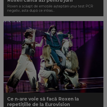
Roxen cântă azi pentru jurii
Roxen a scăapt de emoțiile așteptării unui test PCR
negativ, asta după ce intras...
Ce n-are voie să facă Roxen la
repetițiile de la Eurovision