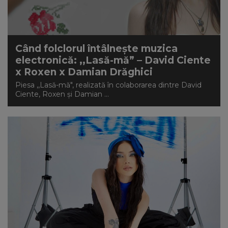
Când folclorul întâlnește muzica
electronică: ,,Lasă-mă” – David Ciente
x Roxen x Damian Drăghici
Piesa ,,Lasă-mă", realizată în colaborarea dintre David
Ciente, Roxen și Damian ...