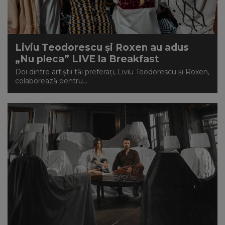
NEWS
CONTUL MEU
Liviu Teodorescu și Roxen au adus
„Nu pleca” LIVE la Breakfast
Doi dintre artiștii tăi preferați, Liviu Teodorescu și Roxen,
colaborează pentru...