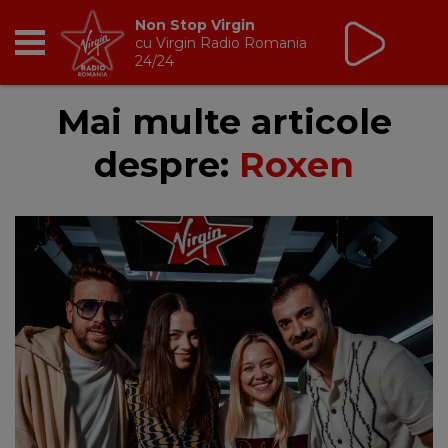
Non Stop Virgin
cu Virgin Radio Romania
24/24
RADIO
Mai multe articole
despre:
Roxen
BREAKFAST
TIC TALK
CÂȘTIGĂ
HOT 30
DANCEFLOOR CHART
RADIO ACADEMY