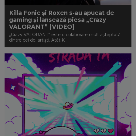
Killa Fonic și Roxen s-au apucat de
gaming și lansează piesa „Crazy
VALORANT” [VIDEO]
„Crazy VALORANT” este o colaborare mult așteptată
dintre cei doi artiști. Atât K...