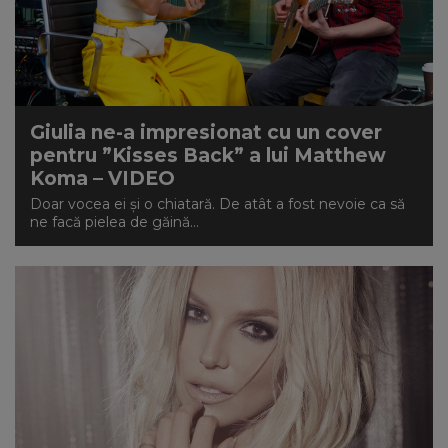
Giulia ne-a impresionat cu un cover
pentru ”Kisses Back” a lui Matthew
Koma – VIDEO
Doar vocea ei și o chiatară. De atât a fost nevoie ca să
ne facă pielea de găină...