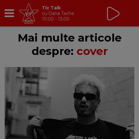
Tic Talk
cu Oana Tache
10:00 - 13:00
RADIO
Mai multe articole
despre:
cover
BREAKFAST
TIC TALK
CÂȘTIGĂ
HOT 30
DANCEFLOOR CHART
RADIO ACADEMY