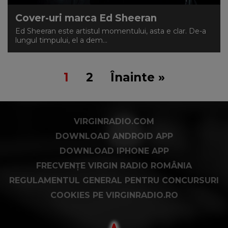
Cover-uri marca Ed Sheeran
Ed Sheeran este artistul momentului, asta e clar. De-a
lungul timpului, el a dem...
1
2
Înainte »
VIRGINRADIO.COM
DOWNLOAD ANDROID APP
DOWNLOAD IPHONE APP
FRECVENȚE VIRGIN RADIO ROMÂNIA
REGULAMENTUL GENERAL PENTRU CONCURSURI
COOKIES PE VIRGINRADIO.RO