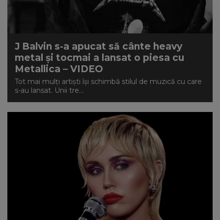
NEWS
CONTUL MEU
J Balvin s-a apucat să cânte heavy
metal și tocmai a lansat o piesa cu
Metallica – VIDEO
Tot mai mulți artiști își schimbă stilul de muzică cu care
s-au lansat. Unii tre...