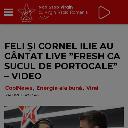
Non Stop Virgin
cu Virgin Radio Romania
24/24
RADIO
FELI ȘI CORNEL ILIE AU
BREAKFAST
CÂNTAT LIVE ”FRESH CA
TIC TALK
SUCUL DE PORTOCALE”
– VIDEO
CÂȘTIGĂ
CoolNews
,
Energia aia bună
,
Viral
HOT 30
24/10/2018 @ 13:46
DANCEFLOOR CHART
RADIO ACADEMY