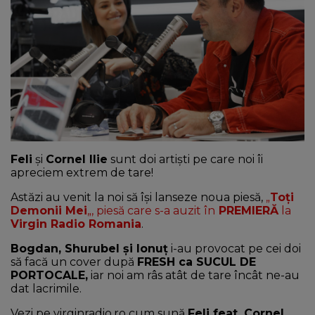
NEWS
CONTUL MEU
Feli
și
Cornel Ilie
sunt doi artiști pe care noi îi
apreciem extrem de tare!
Astăzi au venit la noi să își lanseze noua piesă,
„
Toți
Demonii Mei
„, piesă care s-a auzit în
PREMIERĂ
la
Virgin Radio Romania
.
Bogdan, Shurubel și Ionuț
i-au provocat pe cei doi
să facă un cover după
FRESH ca SUCUL DE
PORTOCALE,
iar noi am râs atât de tare încât ne-au
dat lacrimile.
Vezi pe virginradio.ro cum sună
Feli feat. Cornel