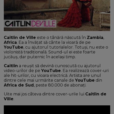
NEWS
CONTUL MEU
Caitlin de Ville
este o tânără născută în
Zambia
,
Africa
. Ea a învățat să cânte la vioară de pe
YouTube
, cu ajutorul tutorialelor. Totuși, nu este o
violonistă tradițională. Sound-ul ei este foarte
jucăuș, dar puternic în același timp.
Caitlin
a reușit să devină cunoscută cu ajutorul
video-urilor de pe
YouTube
. Ea realizează cover-uri
ale hit-urilor, cu vioara electrică. Artista are unul
dintre cele mai urmărite canale de
YouTube
din
Africa de Sud
, peste 80.000 de abonați.
Uite mai jos câteva dintre cover-urile lui
Caitlin de
Ville
.