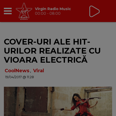
Virgin Radio Music
00:00 - 08:00
RADIO
COVER-URI ALE HIT-
BREAKFAST
URILOR REALIZATE CU
TIC TALK
VIOARA ELECTRICĂ
CÂȘTIGĂ
CoolNews
,
Viral
19/04/2017 @ 11:28
HOT 30
DANCEFLOOR CHART
RADIO ACADEMY