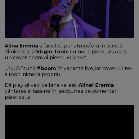
NEWS
CONTUL MEU
Alina Eremia
a făcut super atmosferă în acestă
dimineață la
Virgin Tonic
cu noua piesă
„Aș da”
și
un cover boom al piesei
„Mi Gna”
.
„Aș da”
sună
#boom
în varianta live, iar cover-ul ne-
a topit inima la propriu.
Dă play să vezi ce bine i-a ieșit
Alinei Eremia
cântarea și lasă-ne în secțiunea de comentarii
părerea ta.