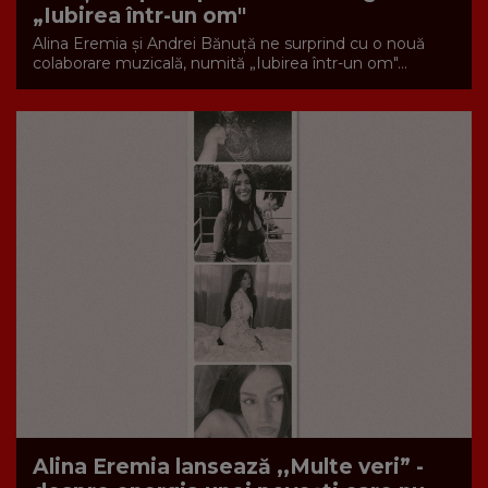
„Iubirea într-un om"
Alina Eremia și Andrei Bănuță ne surprind cu o nouă
colaborare muzicală, numită „Iubirea într-un om"...
Alina Eremia lansează ,,Multe veri” -