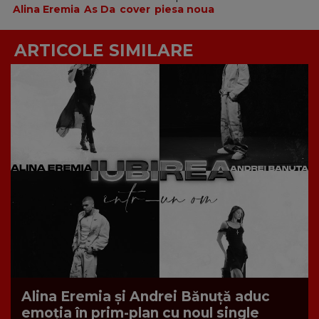
Alina Eremia
As Da
cover
piesa noua
ARTICOLE SIMILARE
Alina Eremia și Andrei Bănuță aduc
emoția în prim-plan cu noul single