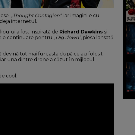
iesei
„Thought Contagion”
, iar imaginile cu
deja internetul.
ipului a fost inspirată de
Richard Dawkins
și
te o continuare pentru
„Dig down”
, piesă lansată
 devină tot mai fun, asta după ce au folosit
iar una dintre drone a căzut în mijlocul
de cool.