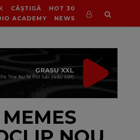
K
CÂȘTIGĂ
HOT 30
DIO ACADEMY
NEWS
VIRGIN RADIO
MUSIC
00:00 - 08:00
N MEMES
OCLIP NOU