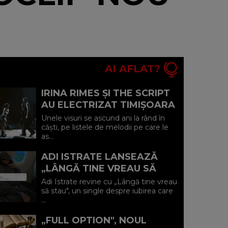
AI AFLAT?
IRINA RIMES ȘI THE SCRIPT
AU ELECTRIZAT TIMIȘOARA
CU UN DUET-SURPRIZĂ PE
Unele visuri se ascund ani la rând în
„HALL OF FAME"
căști, pe listele de melodii pe care le
as...
ADI ISTRATE LANSEAZĂ
„LÂNGĂ TINE VREAU SĂ
STAU" O DECLARAȚIE
Adi Istrate revine cu „Lângă tine vreau
SINCERĂ DESPRE IUBIREA
să stau", un single despre iubirea care
...
CARE ADUCE LINIȘ...
„FULL OPTION", NOUL