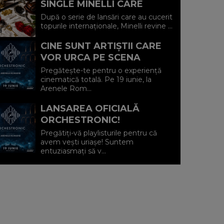
SINGLE MINELLI CARE
SPUNE RĂSPICAT: „TOTUL
După o serie de lansări care au cucerit
SAU NIMIC"
topurile internaționale, Minelli revine ...
CINE SUNT ARTIȘTII CARE
VOR URCA PE SCENA
MISTERIOASĂ DE LA
Pregătește-te pentru o experiență
ORCHESTRONIC?
cinematică totală. Pe 19 iunie, la
Arenele Rom...
LANSAREA OFICIALĂ
ORCHESTRONIC!
Pregătiți-vă playlisturile pentru că
avem vești uriașe! Suntem
entuziasmați să v...