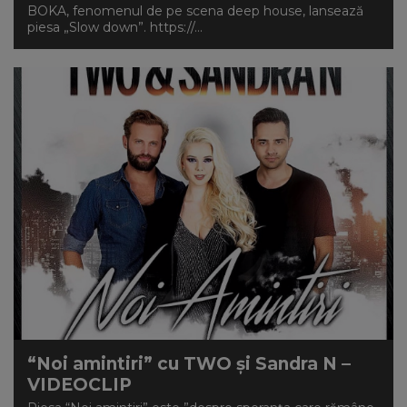
BOKA, fenomenul de pe scena deep house, lansează
piesa „Slow down”. https://...
“Noi amintiri” cu TWO și Sandra N –
VIDEOCLIP