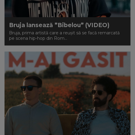
Bruja lansează ”Bibelou” (VIDEO)
Bruja, prima artistă care a reușit să se facă remarcată
pe scena hip-hop din Rom...