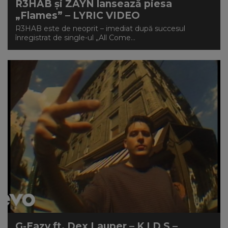
R3HAB și ZAYN lansează piesa
„Flames” – LYRIC VIDEO
R3HAB este de neoprit – imediat după succesul
înregistrat de single-ul „All Come...
G-Eazy ft. Dex Lauper – K I D S –