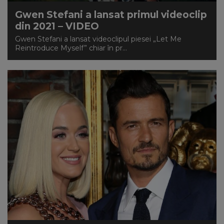
Gwen Stefani a lansat primul videoclip
din 2021 – VIDEO
Gwen Stefani a lansat videoclipul piesei „Let Me
Reintroduce Myself” chiar în pr...