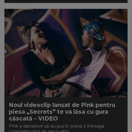
Noul videoclip lansat de P!nk pentru
piesa „Secrets” te va lăsa cu gura
căscată – VIDEO
P!nk și dansatorii săi au pus în scenă o întreagă
coregrafie plină de senzualita...