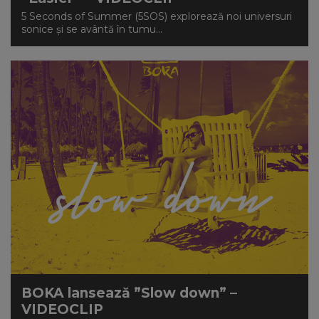
5 Seconds of Summer (5SOS) explorează noi universuri
sonice și se avântă în tumu...
BOKA lansează ”Slow down” –
VIDEOCLIP