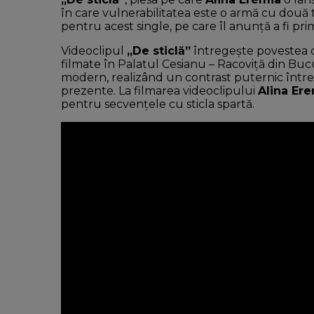
în care vulnerabilitatea este o armă cu două t
pentru acest single, pe care îl anunță a fi pri
Videoclipul
„De sticlă”
întregește povestea c
filmate în Palatul Cesianu – Racoviţă din Bucur
modern, realizând un contrast puternic între 
prezente. La filmarea videoclipului
Alina Ere
pentru secvențele cu sticla spartă.