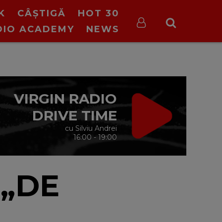
K
CÂȘTIGĂ
HOT 30
DIO ACADEMY
NEWS
VIRGIN RADIO
DRIVE TIME
cu Silviu Andrei
16:00 - 19:00
 „DE