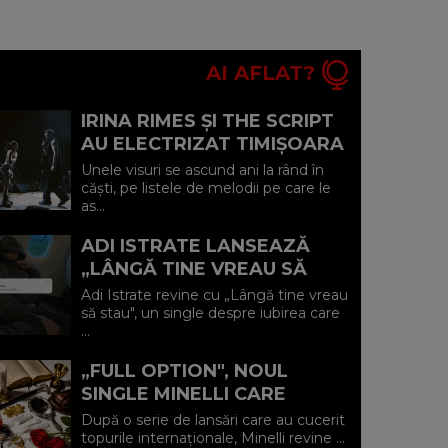
AI AFLAT?
IRINA RIMES ȘI THE SCRIPT
AU ELECTRIZAT TIMIȘOARA
CU UN DUET-SURPRIZĂ PE
Unele visuri se ascund ani la rând în
„HALL OF FAME"
căști, pe listele de melodii pe care le
as...
ADI ISTRATE LANSEAZĂ
„LÂNGĂ TINE VREAU SĂ
STAU" O DECLARAȚIE
Adi Istrate revine cu „Lângă tine vreau
SINCERĂ DESPRE IUBIREA
să stau", un single despre iubirea care
...
CARE ADUCE LINIȘ...
„FULL OPTION", NOUL
SINGLE MINELLI CARE
SPUNE RĂSPICAT: „TOTUL
După o serie de lansări care au cucerit
SAU NIMIC"
topurile internaționale, Minelli revine ...