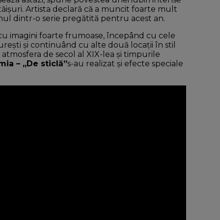
ăișuri. Artista declară că a muncit foarte mult
mul dintr-o serie pregătită pentru acest an.
u imagini foarte frumoase, începând cu cele
ești și continuând cu alte două locații în stil
atmosfera de secol al XIX-lea și timpurile
mia – „De sticlă”
s-au realizat și efecte speciale