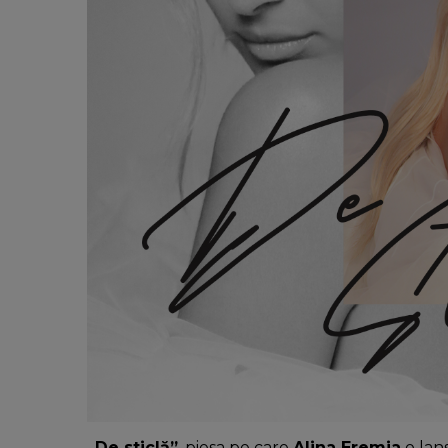
„De sticlă”
, piesa pe care
Alina Eremia
o lan