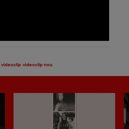
videoclip
videoclip nou