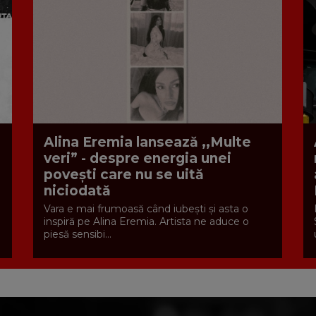
Alina Eremia lansează ,,Multe
veri” - despre energia unei
povești care nu se uită
niciodată
Vara e mai frumoasă când iubești și asta o
inspiră pe Alina Eremia. Artista ne aduce o
piesă sensibi...