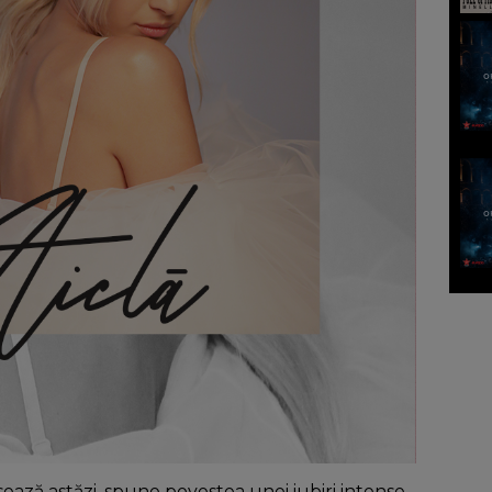
sează astăzi, spune povestea unei iubiri intense