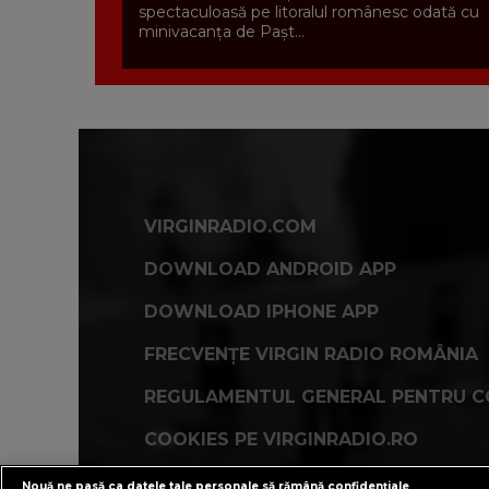
spectaculoasă pe litoralul românesc odată cu
minivacanța de Pașt...
VIRGINRADIO.COM
DOWNLOAD ANDROID APP
DOWNLOAD IPHONE APP
FRECVENȚE VIRGIN RADIO ROMÂNIA
REGULAMENTUL GENERAL PENTRU C
COOKIES PE VIRGINRADIO.RO
Nouă ne pasă ca datele tale personale să rămână confidențiale