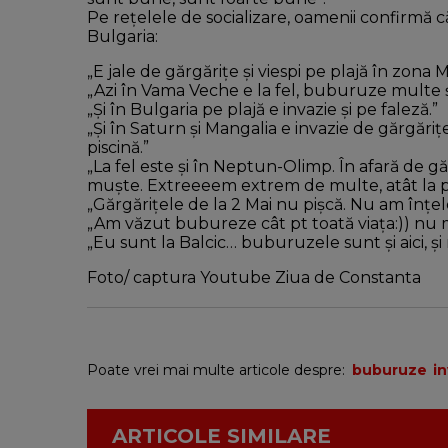
Pe rețelele de socializare, oamenii confirmă că
Bulgaria:
„E jale de gărgărițe și viespi pe plajă în zona
„Azi în Vama Veche e la fel, buburuze multe ș
„Și în Bulgaria pe plajă e invazie și pe faleză.”
„Și în Saturn și Mangalia e invazie de gărgărițe
piscină.”
„La fel este și în Neptun-Olimp. În afară de gărg
muște. Extreeeem extrem de multe, atât la plajă
„Gărgărițele de la 2 Mai nu pișcă. Nu am înțele
„Am văzut bubureze cât pt toată viața:)) nu 
„Eu sunt la Balcic… buburuzele sunt și aici, ș
Foto/ captura Youtube Ziua de Constanta
Poate vrei mai multe articole despre:
buburuze
i
ARTICOLE SIMILARE