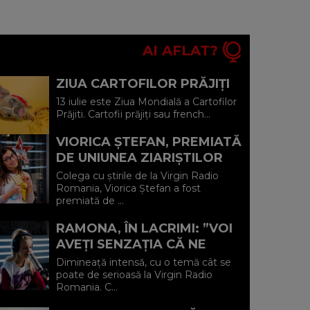
AI AFLAT?
ZIUA CARTOFILOR PRĂJIȚI
13 iulie este Ziua Mondială a Cartofilor
Prăjiti. Cartofii prăjiți sau french...
VIORICA ȘTEFAN, PREMIATĂ
DE UNIUNEA ZIARIŞTILOR
PROFESIONIŞTI DIN
Colega cu știrile de la Virgin Radio
ROMÂNIA
Romania, Viorica Ștefan a fost
premiată de ...
RAMONA, ÎN LACRIMI: ”VOI
AVEȚI SENZAȚIA CĂ NE
COMPLIMENTAȚI, DAR NU E
Dimineață intensă, cu o temă cât se
FLATANT ÎN NICIUN FEL! E
poate de serioasă la Virgin Radio
Romania. C...
JIGN...