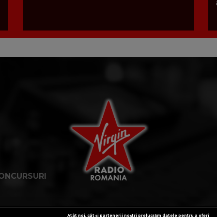
ONCURSURI
Atât noi, cât și partenerii noștri prelucrăm datele pentru a oferi: