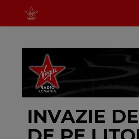
Virgin Radio Music
cu Alina Chinie
19:00 - 21:00
LIVE &
PODCAST
INVAZIE D
DE PE LITO