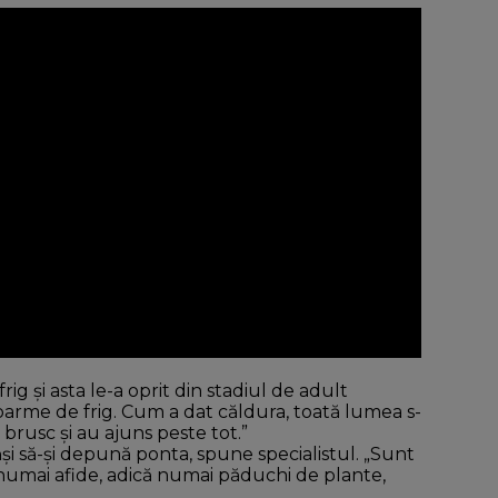
frig şi asta le-a oprit din stadiul de adult
doarme de frig. Cum a dat căldura, toată lumea s-
t brusc şi au ajuns peste tot.”
i să-şi depună ponta, spune specialistul. „Sunt
numai afide, adică numai păduchi de plante,