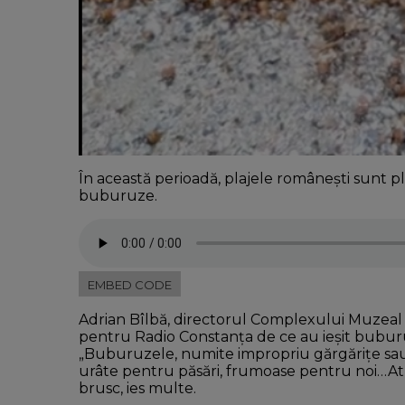
În această perioadă, plajele românești sunt pl
buburuze.
EMBED CODE
Adrian Bîlbă, directorul Complexului Muzeal d
pentru Radio Constanţa de ce au ieşit buburu
„Buburuzele, numite impropriu gărgăriţe sau
urâte pentru păsări, frumoase pentru noi…Atun
brusc, ies multe.