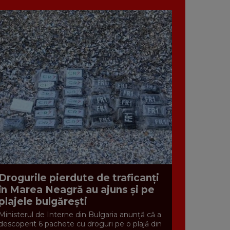
Drogurile pierdute de traficanți
în Marea Neagră au ajuns și pe
plajele bulgărești
Ministerul de Interne din Bulgaria anunță că a
descoperit 6 pachete cu droguri pe o plajă din