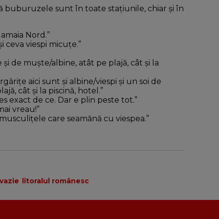
 buburuzele sunt în toate stațiunile, chiar și în
 Mamaia Nord.”
i ceva viespi micuțe.”
 și de muște/albine, atât pe plajă, cât și la
ărițe aici sunt și albine/viespi și un soi de
, cât și la piscină, hotel.”
s exact de ce. Dar e plin peste tot.”
mai vreau!”
i musculițele care seamănă cu viespea.”
nvazie
litoralul românesc