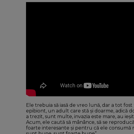
Ele trebuia să iasă de vreo lună, dar a tot fost 
epibiont, un adult care stă şi doarme, adică 
a trezit, sunt multe, invazia este mare, au ieşi
Acum, ele caută să mânânce, să se reproducăş
foarte interesante şi pentru că ele consumă 
sunt bune, sunt foarte bune”.