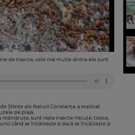
ine de insecte, cele mai multe dintre ele sunt
e Ştiinţe ale Naturii Constanţa, a explicat
zele pe plajă.
 mămăruţe, sunt nişte insecte micuţe, toxice,
ci când se încălzeşte şi dacă se încălzeşte şi