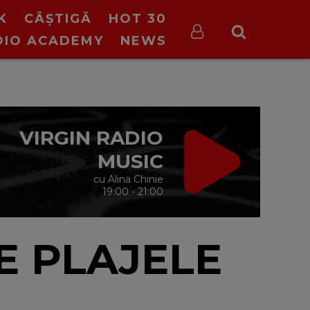
K
CÂȘTIGĂ
HOT 30
DIO ACADEMY
NEWS
VIRGIN RADIO
MUSIC
cu Alina Chinie
19:00 - 21:00
E PLAJELE