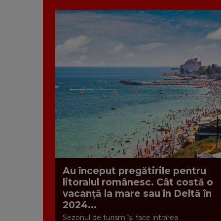
Au început pregătirile pentru
litoralul românesc. Cât costă o
vacanță la mare sau în Deltă în
2024...
Sezonul de turism își face intrarea