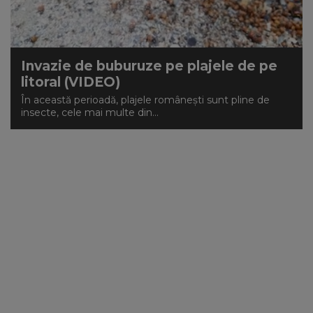
NEWS
CONTUL MEU
Invazie de buburuze pe plajele de pe
litoral (VIDEO)
În această perioadă, plajele românești sunt pline de
insecte, cele mai multe din...