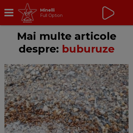
Minelli
Full Option
RADIO
Mai multe articole
despre:
buburuze
BREAKFAST
TIC TALK
CÂȘTIGĂ
HOT 30
DANCEFLOOR CHART
RADIO ACADEMY