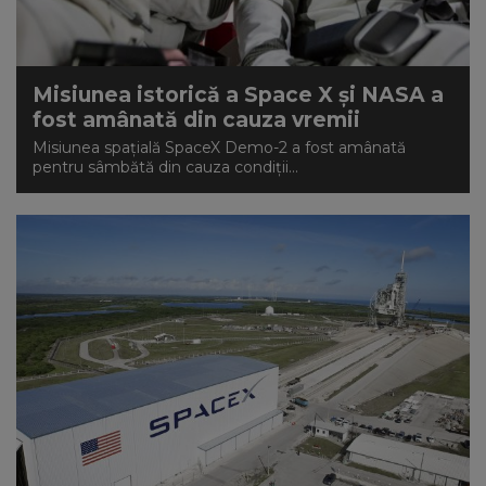
Misiunea istorică a Space X și NASA a
fost amânată din cauza vremii
Misiunea spațială SpaceX Demo-2 a fost amânată
pentru sâmbătă din cauza condiţii...