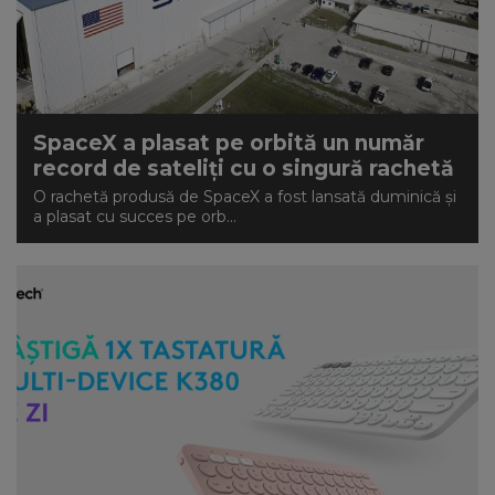
SpaceX a plasat pe orbită un număr
record de sateliţi cu o singură rachetă
O rachetă produsă de SpaceX a fost lansată duminică şi
a plasat cu succes pe orb...