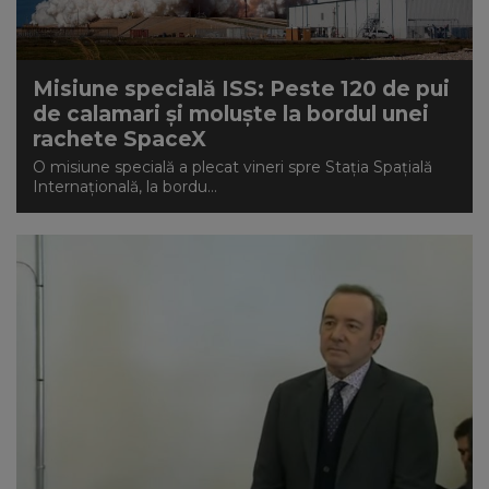
Misiune specială ISS: Peste 120 de pui
de calamari și moluște la bordul unei
rachete SpaceX
O misiune specială a plecat vineri spre Staţia Spaţială
Internaţională, la bordu...