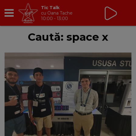
Tic Talk
cu Oana Tache
10:00 - 13:00
RADIO
Caută: space x
BREAKFAST
TIC TALK
CÂȘTIGĂ
HOT 30
DANCEFLOOR CHART
RADIO ACADEMY