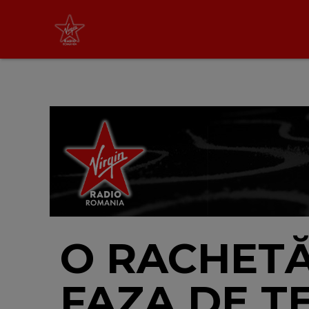
Non Stop Virgin
cu Virgin Radio Romania
24/24
LIVE &
PODCAST
O RACHETĂ
FAZA DE T