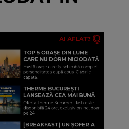
AI AFLAT?
TOP 5 ORAȘE DIN LUME
CARE NU DORM NICIODATĂ
ȘI POVEȘTILE DIN SPATELE
Există orașe care își schimbă complet
CELOR MAI CELEBRE
personalitatea după apus. Clădirile
capătă...
BULEVARDE DE ...
THERME BUCUREȘTI
LANSEAZĂ CEA MAI BUNĂ
OFERTĂ A VERII: MINUS 20%
Oferta Therme Summer Flash este
LA VOUCHERE, DOAR PE 24
disponibilă 24 ore, exclusiv online, doar
pe 24 ...
IULIE (P)...
[BREAKFAST] UN ȘOFER A