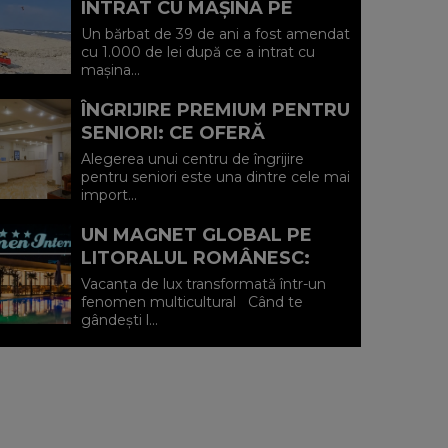
INTRAT CU MAȘINA PE
PLAJA DIN VADU ȘI A FOST
Un bărbat de 39 de ani a fost amendat
AMENDAT.
cu 1.000 de lei după ce a intrat cu
mașina...
ÎNGRIJIRE PREMIUM PENTRU
SENIORI: CE OFERĂ
CENTRUL AFFINITY LIFE
Alegerea unui centru de îngrijire
CARE (P)
pentru seniori este una dintre cele mai
import...
UN MAGNET GLOBAL PE
LITORALUL ROMÂNESC:
HOTEL CARMEN
Vacanța de lux transformată într-un
INTERNATIONAL 5★ DIN
fenomen multicultural Când te
gândești l...
VENUS (P)