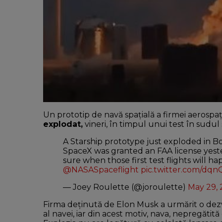
Un prototip de navă spațială a firmei aerospa
explodat,
vineri, în timpul unui test în sudu
A Starship prototype just exploded in Boc
SpaceX was granted an FAA license yeste
sure when those first test flights will h
@NASASpaceflight
pic.twitter.com/dqn
— Joey Roulette (@joroulette)
May 29,
Firma deținută de Elon Musk a urmărit o dez
al navei, iar din acest motiv, nava, nepregăti