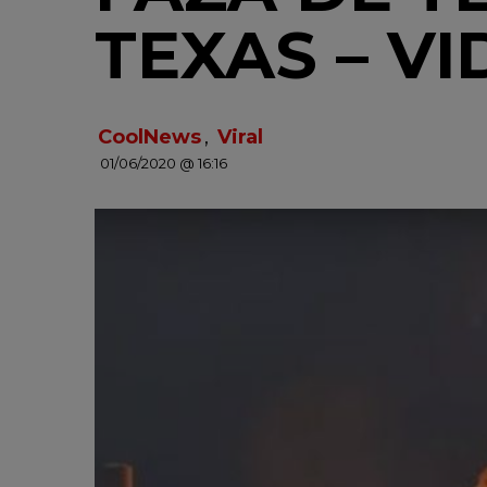
TEXAS – V
CoolNews
,
Viral
01/06/2020 @ 16:16