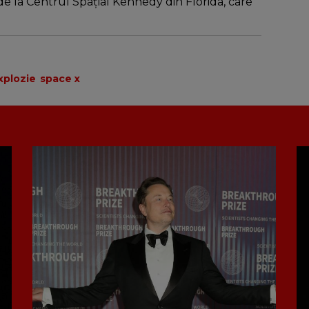
de la Centrul Spațial Kennedy din Florida, care
xplozie
space x