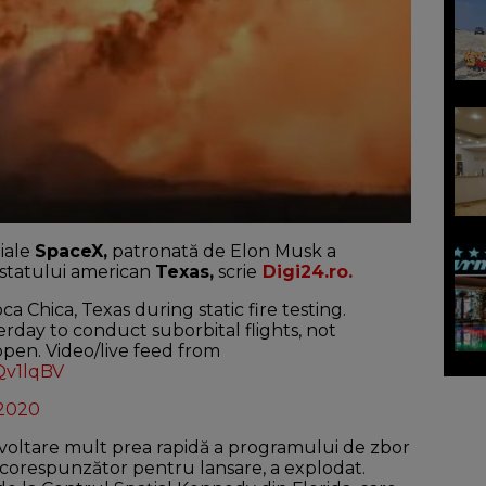
țiale
SpaceX,
patronată de Elon Musk a
l statului american
Texas,
scrie
Digi24.ro.
a Chica, Texas during static fire testing.
rday to conduct suborbital flights, not
appen. Video/live feed from
Qv1lqBV
 2020
voltare mult prea rapidă a programului de zbor
tă corespunzător pentru lansare, a explodat.