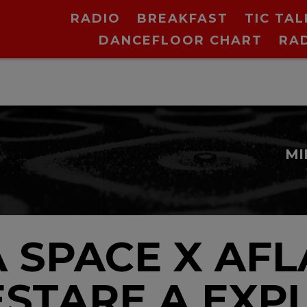
RADIO
BREAKFAST
TIC TAL
DANCEFLOOR CHART
RA
N
 SPACE X AFL
ESTARE A EXP