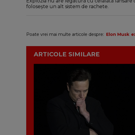
Explozia nu are legătură cu celalată lansare 
folosește un alt sistem de rachete.
Poate vrei mai multe articole despre:
Elon Musk
e
ARTICOLE SIMILARE