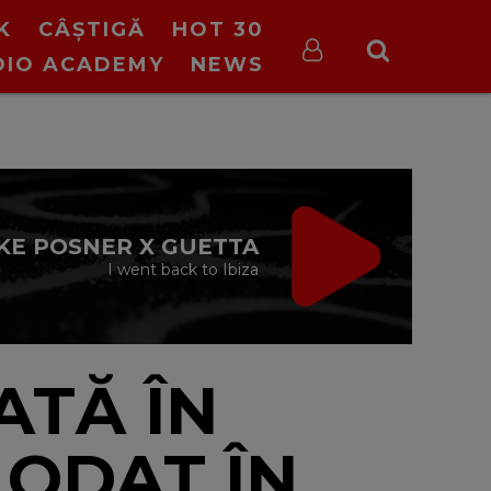
K
CÂȘTIGĂ
HOT 30
DIO ACADEMY
NEWS
ON STOP VIRGIN
cu Virgin Radio Romania
24/24
ATĂ ÎN
LODAT ÎN