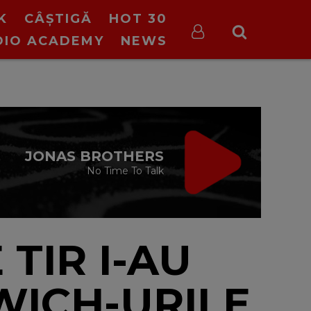
K
CÂȘTIGĂ
HOT 30
DIO ACADEMY
NEWS
IRGIN RADIO FIX
CE TREBUIE
cu Valeriu Șerban
13:00 - 16:00
TIR I-AU
WICH-URILE