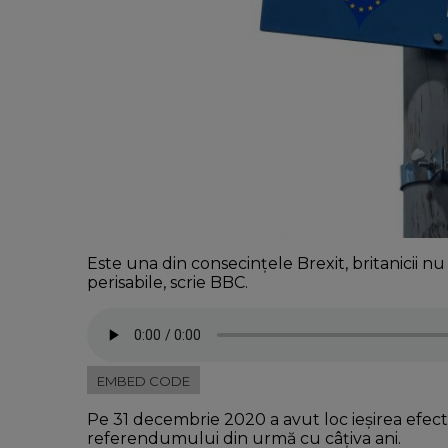
Este una din consecințele Brexit, britanicii n
perisabile, scrie BBC.
EMBED CODE
Pe 31 decembrie 2020 a avut loc ieșirea efecti
referendumului din urmă cu câțiva ani.