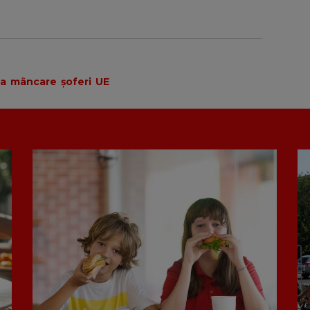
ta
mâncare
șoferi
UE