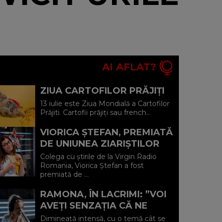
AI AFLAT?
ZIUA CARTOFILOR PRĂJIȚI
13 iulie este Ziua Mondială a Cartofilor
Prăjiti. Cartofii prăjiți sau french...
VIORICA ȘTEFAN, PREMIATĂ
DE UNIUNEA ZIARIŞTILOR
PROFESIONIŞTI DIN
Colega cu știrile de la Virgin Radio
ROMÂNIA
Romania, Viorica Ștefan a fost
premiată de ...
RAMONA, ÎN LACRIMI: ”VOI
AVEȚI SENZAȚIA CĂ NE
COMPLIMENTAȚI, DAR NU E
Dimineață intensă, cu o temă cât se