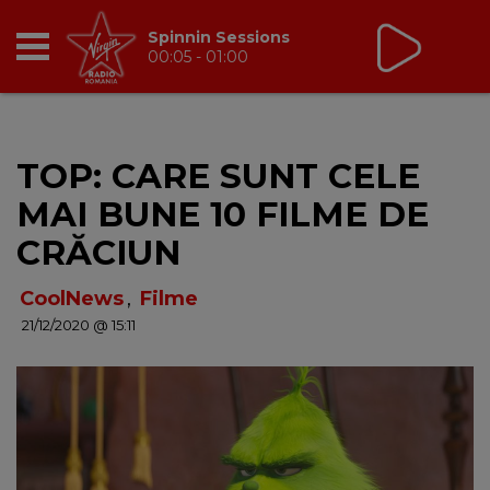
Ami
Sa Danseze Fetele
RADIO
TOP: CARE SUNT CELE
BREAKFAST
MAI BUNE 10 FILME DE
TIC TALK
CRĂCIUN
CÂȘTIGĂ
CoolNews
,
Filme
21/12/2020 @ 15:11
HOT 30
DANCEFLOOR CHART
RADIO ACADEMY