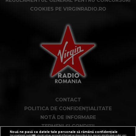
REGULAMENTUL GENERAL PENTRU CONCURSURI
COOKIES PE VIRGINRADIO.RO
CONTACT
POLITICA DE CONFIDENȚIALITATE
NOTĂ DE INFORMARE
TERMENI ȘI CONDIȚII
Nouă ne pasă ca datele tale personale să rămână confidențiale
COD DEONTOLOGIC
Noi și partenerii noștri
585
stocăm și/sau accesăm informații pe dispozitivul dvs., precum identificatorii cookie unici