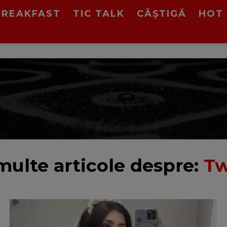
BREAKFAST
TIC TALK
CÂȘTIGĂ
HOT 
multe articole despre:
Tw