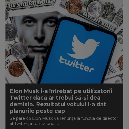
Elon Musk i-a întrebat pe utilizatorii
Twitter dacă ar trebui să-și dea
demisia. Rezultatul votului i-a dat
planurile peste cap
Se pare că Elon Musk va renunța la funcția de director
al Twitter, în urma unui ...