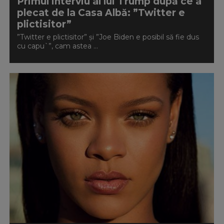
Primul interviu al lui Trump după ce a
plecat de la Casa Albă: ”Twitter e
plictisitor”
”Twitter e plictisitor” și ”Joe Biden e posibil să fie dus
cu capu`”, cam astea ...