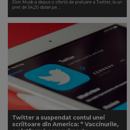
Elon Musk a depus o ofertă de preluare a Twitter, la un
preț de 54,20 dolari pe ...
Twitter a suspendat contul unei
scriitoare din America: ” Vaccinurile,