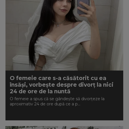
O femeie care s-a căsătorit cu ea
însăși, vorbește despre divorț la nici
24 de ore de la nuntă
O femeie a spus că se gândește să divorțeze la
aproximativ 24 de ore după ce a p...