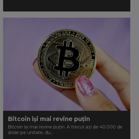
Bitcoin își mai revine puțin
Bitcoin își mai revine puțin. A trecut azi de 40.000 de
dolari pe unitate, du...