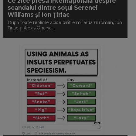
Ce zice presa internațională despre
scandalul dintre soțul Serenei
Williams și Ion Țiriac
După toate replicile acide dintre miliardarul român, Ion
Țiriac și Alexis Ohania...