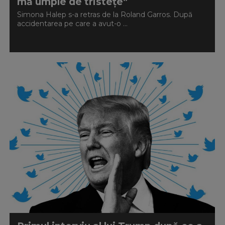
mă umple de tristeţe”
Simona Halep s-a retras de la Roland Garros. După
accidentarea pe care a avut-o ...