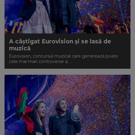
NEWS
CONTUL MEU
A câștigat Eurovision și se lasă de
muzică
Eurovision, concursul muzical care generează poate
cele mai mari controverse și ...