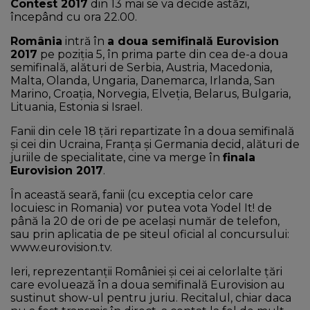
Contest 2017
din 13 mai se va decide astăzi,
începând cu ora 22.00.
România
intră în
a doua semifinală Eurovision
2017
pe poziția 5, în prima parte din cea de-a doua
semifinală, alături de Serbia, Austria, Macedonia,
Malta, Olanda, Ungaria, Danemarca, Irlanda, San
Marino, Croaţia, Norvegia, Elveţia, Belarus, Bulgaria,
Lituania, Estonia si Israel.
Fanii din cele 18 ţări repartizate în a doua semifinală
şi cei din Ucraina, Franţa şi Germania decid, alături de
juriile de specialitate, cine va merge în
finala
Eurovision 2017
.
În această seară, fanii (cu exceptia celor care
locuiesc in Romania) vor putea vota Yodel It! de
până la 20 de ori de pe același număr de telefon,
sau prin aplicatia de pe siteul oficial al concursului:
www.eurovision.tv.
Ieri, reprezentanții României și cei ai celorlalte țări
care evoluează în a doua semifinală Eurovision au
sustinut show-ul pentru juriu. Recitalul, chiar daca