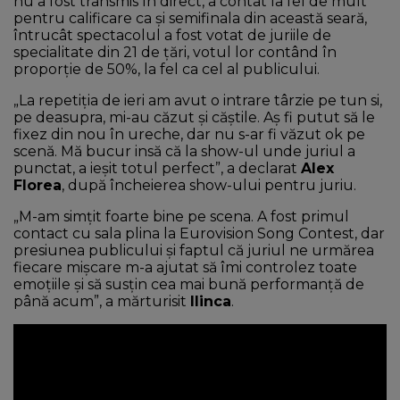
nu a fost transmis în direct, a contat la fel de mult
pentru calificare ca și semifinala din această seară,
întrucât spectacolul a fost votat de juriile de
specialitate din 21 de țări, votul lor contând în
proporție de 50%, la fel ca cel al publicului.
„La repetiţia de ieri am avut o intrare târzie pe tun si,
pe deasupra, mi-au căzut şi căştile. Aş fi putut să le
fixez din nou în ureche, dar nu s-ar fi văzut ok pe
scenă. Mă bucur insă că la show-ul unde juriul a
punctat, a ieşit totul perfect”, a declarat
Alex
Florea
, după încheierea show-ului pentru juriu.
„M-am simţit foarte bine pe scena. A fost primul
contact cu sala plina la Eurovision Song Contest, dar
presiunea publicului şi faptul că juriul ne urmărea
fiecare mişcare m-a ajutat să îmi controlez toate
emoţiile şi să susţin cea mai bună performanţă de
până acum”, a mărturisit
Ilinca
.