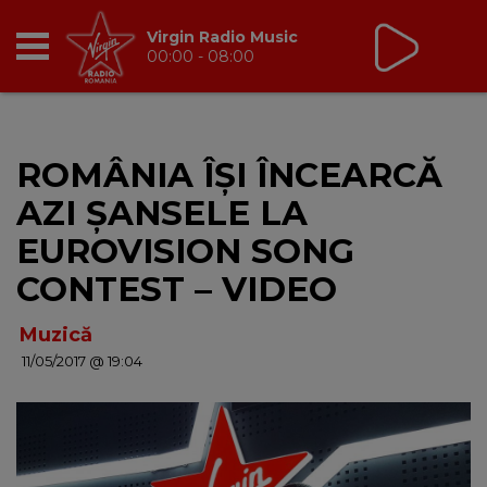
Virgin Radio Music
00:00 - 08:00
RADIO
ROMÂNIA ÎȘI ÎNCEARCĂ
BREAKFAST
AZI ȘANSELE LA
TIC TALK
EUROVISION SONG
CONTEST – VIDEO
CÂȘTIGĂ
Muzică
HOT 30
11/05/2017 @ 19:04
DANCEFLOOR CHART
RADIO ACADEMY