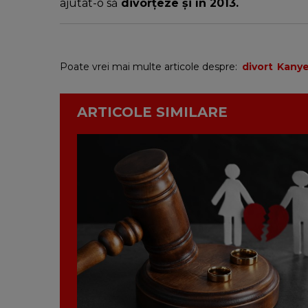
ajutat-o să
divorțeze și în 2013.
Poate vrei mai multe articole despre:
divort
Kany
ARTICOLE SIMILARE