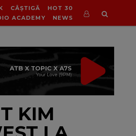
K
CÂȘTIGĂ
HOT 30
DIO ACADEMY
NEWS
VIRGIN RADIO
MUSIC
cu Alina Chinie
19:00 - 21:00
T KIM
EST LA