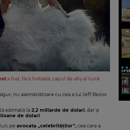
est
a fost, fără îndoială, capul de afiș al lumii
 sigur, nu asemănătoare cu cea a lui Jeff Bezos
tă estimată la
2,2 miliarde de dolari
, dar și
lioane de dolari
.
uri, pe
avocata „celebrităților”,
cea care a