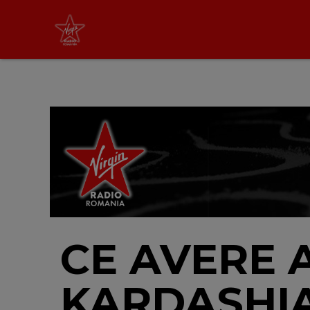
Virgin Radio Music
cu Alina Chinie
19:00 - 21:00
LIVE &
PODCAST
CE AVERE 
KARDASHIA