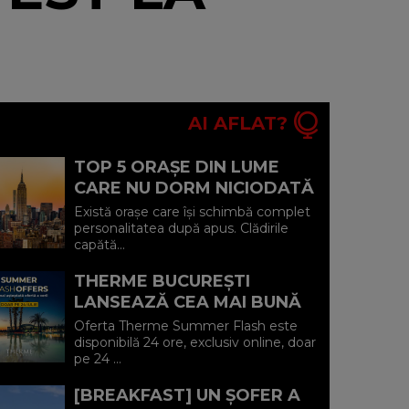
AI AFLAT?
TOP 5 ORAȘE DIN LUME
CARE NU DORM NICIODATĂ
ȘI POVEȘTILE DIN SPATELE
Există orașe care își schimbă complet
CELOR MAI CELEBRE
personalitatea după apus. Clădirile
capătă...
BULEVARDE DE ...
THERME BUCUREȘTI
LANSEAZĂ CEA MAI BUNĂ
OFERTĂ A VERII: MINUS 20%
Oferta Therme Summer Flash este
LA VOUCHERE, DOAR PE 24
disponibilă 24 ore, exclusiv online, doar
pe 24 ...
IULIE (P)...
[BREAKFAST] UN ȘOFER A