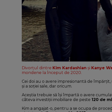
Divorțul dintre
Kim Kardashian
și
Kanye W
mondene la început de 2020.
Cei doi au o avere impresionantă de împărțit,
și a soției sale, dar oricum.
Aceștia trebuie să își împartă o avere cumula
câteva investiții imobiliare de peste
120 de mi
Kim a angajat-o, pentru a se ocupa de proced