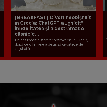
[BREAKFAST] Divorț neobișnuit
în Grecia: ChatGPT a „ghicit”
infidelitatea și a destrămat o
căsnicie...
Un caz inedit a stârnit controverse în Grecia,
după ce o femeie a decis să divorțeze de
soțul ei, în...