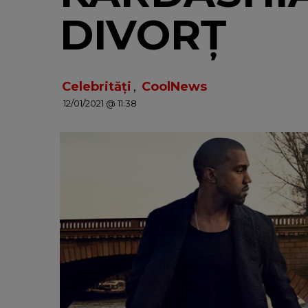
DIVORȚ
Celebrități
,
CoolNews
12/01/2021 @ 11:38