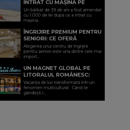
INTRAT CU MAȘINA PE
PLAJA DIN VADU ȘI A FOST
Un bărbat de 39 de ani a fost amendat
AMENDAT.
cu 1.000 de lei după ce a intrat cu
mașina...
ÎNGRIJIRE PREMIUM PENTRU
SENIORI: CE OFERĂ
CENTRUL AFFINITY LIFE
Alegerea unui centru de îngrijire
CARE (P)
pentru seniori este una dintre cele mai
import...
UN MAGNET GLOBAL PE
LITORALUL ROMÂNESC:
HOTEL CARMEN
Vacanța de lux transformată într-un
INTERNATIONAL 5★ DIN
fenomen multicultural Când te
gândești l...
VENUS (P)