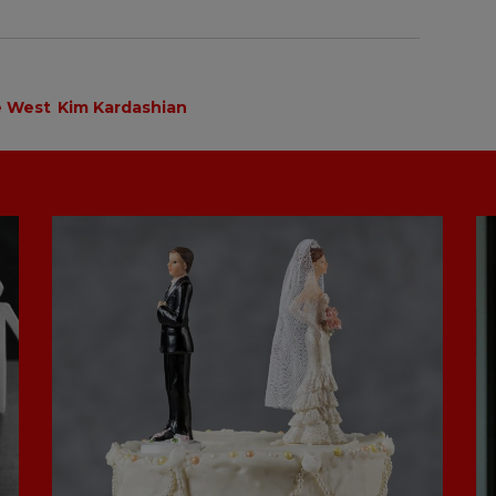
e West
Kim Kardashian