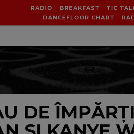
RADIO
BREAKFAST
TIC TAL
DANCEFLOOR CHART
RA
AU DE ÎMPĂRȚI
N ȘI KANYE W