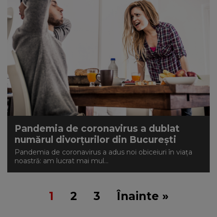
Pandemia de coronavirus a dublat
numărul divorțurilor din București
Pandemia de coronavirus a adus noi obiceiuri în viața
noastră: am lucrat mai mul...
1
2
3
Înainte »