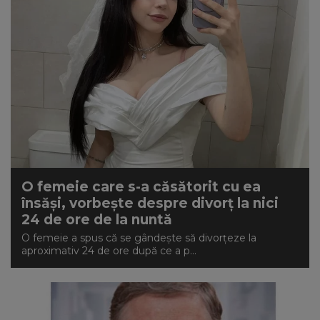
O femeie care s-a căsătorit cu ea
însăși, vorbește despre divorț la nici
24 de ore de la nuntă
O femeie a spus că se gândește să divorțeze la
aproximativ 24 de ore după ce a p...