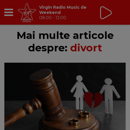
Virgin Radio Music de
Weekend
08:00 - 12:00
RADIO
Mai multe articole
despre:
divort
BREAKFAST
TIC TALK
CÂȘTIGĂ
HOT 30
DANCEFLOOR CHART
RADIO ACADEMY