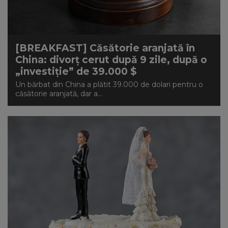
NEWS
CONTUL MEU
[BREAKFAST] Căsătorie aranjată în
China: divorț cerut după 9 zile, după o
„investiție” de 39.000 $
Un bărbat din China a plătit 39.000 de dolari pentru o
căsătorie aranjată, dar a...