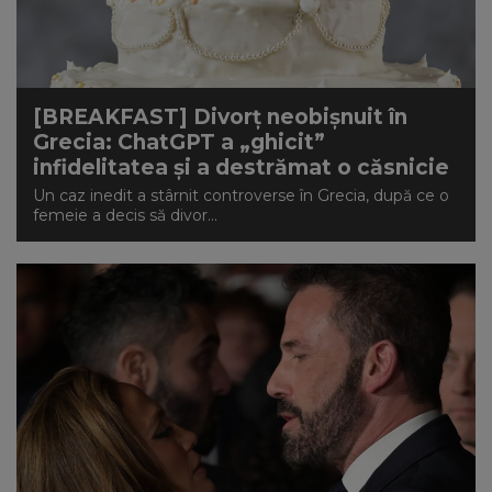
[BREAKFAST] Divorț neobișnuit în
Grecia: ChatGPT a „ghicit”
infidelitatea și a destrămat o căsnicie
Un caz inedit a stârnit controverse în Grecia, după ce o
femeie a decis să divor...