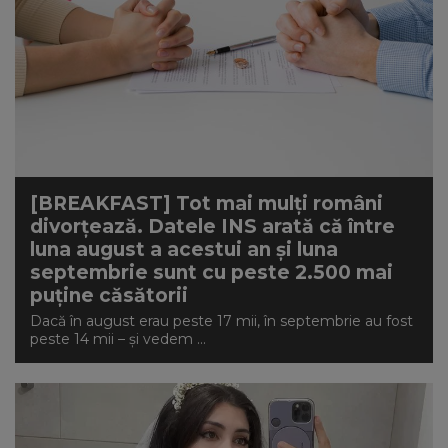
[BREAKFAST] Tot mai mulți români
divorțează. Datele INS arată că între
luna august a acestui an și luna
septembrie sunt cu peste 2.500 mai
puține căsătorii
Dacă în august erau peste 17 mii, în septembrie au fost
peste 14 mii – și vedem ...