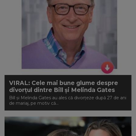
VIRAL: Cele mai bune glume despre
divorțul dintre Bill și Melinda Gates
Bill şi Melinda Gates au ales că divorţeze după 27 de ani
de mariaj, pe motiv că...