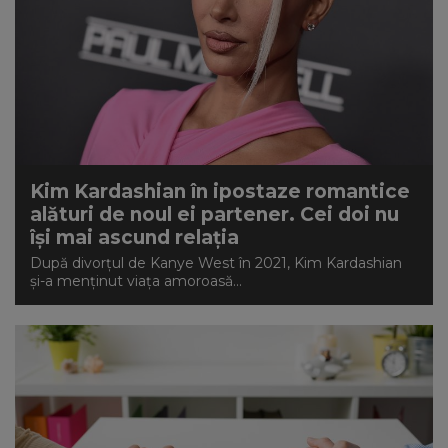
Kim Kardashian în ipostaze romantice
alături de noul ei partener. Cei doi nu
își mai ascund relația
După divorțul de Kanye West în 2021, Kim Kardashian
și-a menținut viața amoroasă...