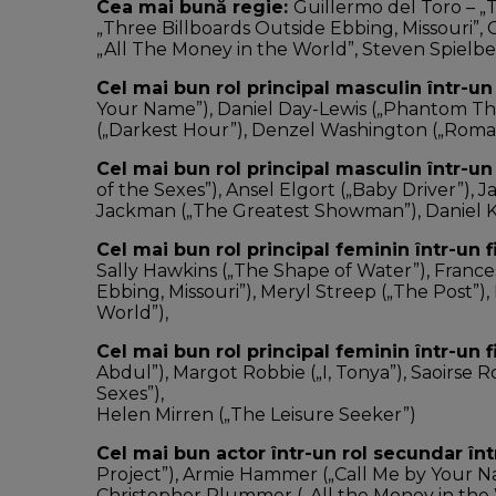
Cea mai bună regie:
Guillermo del Toro – 
„Three Billboards Outside Ebbing, Missouri”, 
„All The Money in the World”, Steven Spielbe
Cel mai bun rol principal masculin într-un
Your Name”), Daniel Day-Lewis („Phantom Th
(„Darkest Hour”), Denzel Washington („Roman J
Cel mai bun rol principal masculin într-u
of the Sexes”), Ansel Elgort („Baby Driver”), 
Jackman („The Greatest Showman”), Daniel K
Cel mai bun rol principal feminin într-un 
Sally Hawkins („The Shape of Water”), Franc
Ebbing, Missouri”), Meryl Streep („The Post”),
World”),
Cel mai bun rol principal feminin într-un
Abdul”), Margot Robbie („I, Tonya”), Saoirse 
Sexes”),
Helen Mirren („The Leisure Seeker”)
Cel mai bun actor într-un rol secundar în
Project”), Armie Hammer („Call Me by Your Na
Christopher Plummer („All the Money in the 