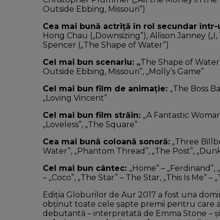
Outside Ebbing, Missouri”)
Cea mai bună actriță în rol secundar într
Hong Chau („Downsizing”), Allison Janney („I, 
Spencer („The Shape of Water”)
Cel mai bun scenariu: „
The Shape of Water”,
Outside Ebbing, Missouri”, „Molly’s Game”
Cel mai bun film de animație:
„The Boss Ba
„Loving Vincent”
Cel mai bun film străin:
„A Fantastic Woman”,
„Loveless”, „The Square”
Cea mai bună coloană sonoră:
„Three Billb
Water”, „Phantom Thread”, „The Post”, „Dunk
Cel mai bun cântec:
„Home” – „Ferdinand”,
– „Coco”, „The Star” – The Star, „This Is Me”
Ediția Globurilor de Aur 2017 a fost una dom
obținut toate cele șapte premii pentru care a f
debutantă – interpretată de Emma Stone – şi 