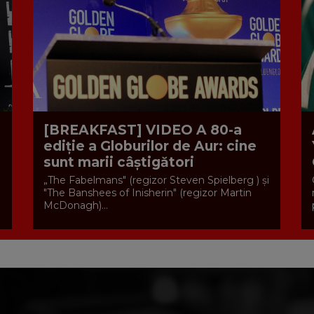
[BREAKFAST] VIDEO A 80-a
ediție a Globurilor de Aur: cine
sunt marii câștigători
„The Fabelmans" (regizor Steven Spielberg ) şi
"The Banshees of Inisherin" (regizor Martin
McDonagh)...