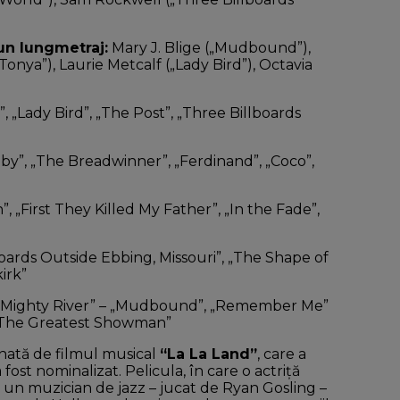
-un lungmetraj:
Mary J. Blige („Mudbound”),
Tonya”), Laurie Metcalf („Lady Bird”), Octavia
 „Lady Bird”, „The Post”, „Three Billboards
by”, „The Breadwinner”, „Ferdinand”, „Coco”,
 „First They Killed My Father”, „In the Fade”,
oards Outside Ebbing, Missouri”, „The Shape of
irk”
 „Mighty River” – „Mudbound”, „Remember Me”
 – „The Greatest Showman”
inată de filmul musical
“La La Land”
, care a
ost nominalizat. Pelicula, în care o actriţă
un muzician de jazz – jucat de Ryan Gosling –