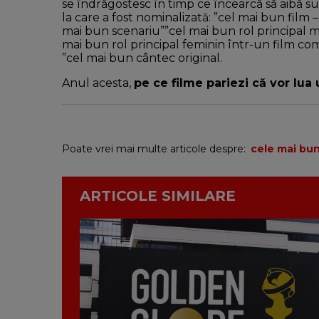
se îndrăgostesc în timp ce încearcă să aibă su
la care a fost nominalizată: ”cel mai bun film 
mai bun scenariu””cel mai bun rol principal m
mai bun rol principal feminin într-un film co
”cel mai bun cântec original.
Anul acesta,
pe ce filme pariezi că vor lua
Poate vrei mai multe articole despre:
cele mai bun
ARTICOLE SIMILARE