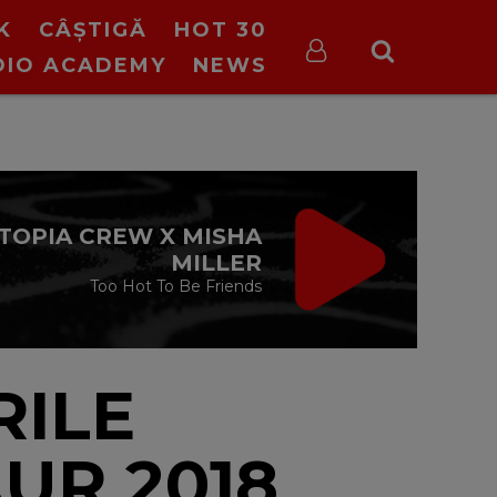
K
CÂȘTIGĂ
HOT 30
DIO ACADEMY
NEWS
VIRGIN RADIO
MUSIC
00:00 - 08:00
RILE
UR 2018