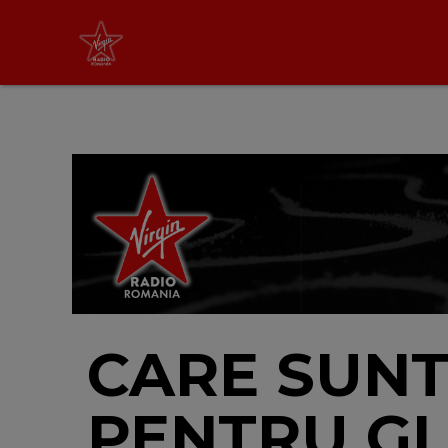
Virgin Radio Music
00:00 - 08:00
LIVE &
PODCAST
CARE SUNT
PENTRU GL