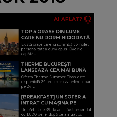
AI AFLAT?
TOP 5 ORAȘE DIN LUME
CARE NU DORM NICIODATĂ
ȘI POVEȘTILE DIN SPATELE
Există orașe care își schimbă complet
CELOR MAI CELEBRE
personalitatea după apus. Clădirile
capătă...
BULEVARDE DE ...
THERME BUCUREȘTI
LANSEAZĂ CEA MAI BUNĂ
OFERTĂ A VERII: MINUS 20%
Oferta Therme Summer Flash este
LA VOUCHERE, DOAR PE 24
disponibilă 24 ore, exclusiv online, doar
pe 24 ...
IULIE (P)...
[BREAKFAST] UN ȘOFER A
INTRAT CU MAȘINA PE
PLAJA DIN VADU ȘI A FOST
Un bărbat de 39 de ani a fost amendat
AMENDAT.
cu 1.000 de lei după ce a intrat cu