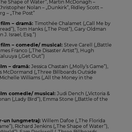
„The Shape of Water”, Martin McDonagh –
Christopher Nolan – „Dunkirk”, Ridley Scott –
rg – „The Post”
 film – dramă:
Timothée Chalamet („Call Me by
read”), Tom Hanks („The Post”), Gary Oldman
. Israel, Esq.”)
n film – comedie/ musical:
Steve Carell („Battle
James Franco („The Disaster Artist”), Hugh
aluuya („Get Out”)
film – dramă:
Jessica Chastain („Molly’s Game”),
es McDormand („Three Billboards Outside
 Michelle Williams („All the Money in the
 film comedie/ musical:
Judi Dench („Victoria &
Ronan („Lady Bird”), Emma Stone („Battle of the
tr-un lungmetraj:
Willem Dafoe („The Florida
me”), Richard Jenkins („The Shape of Water”),
World”), Sam Rockwell („Three Billboards