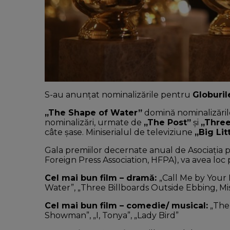
S-au anunțat nominalizările pentru
Globuril
„The Shape of Water”
domină nominalizări
nominalizări, urmate de
„The Post”
și
„Three
câte șase. Miniserialul de televiziune
„Big Lit
Gala premiilor decernate anual de Asociația 
Foreign Press Association, HFPA), va avea loc 
Cel mai bun film – dramă:
„Call Me by Your 
Water”, „Three Billboards Outside Ebbing, Mi
Cel mai bun film – comedie/ musical:
„The 
Showman”, „I, Tonya”, „Lady Bird”