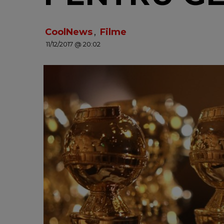
CoolNews
,
Filme
11/12/2017 @ 20:02