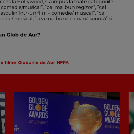
cces la Hollywood, s-a impus la toate categoriile
– comedie/musical”, ”cel mai bun regizor”, ”cel
asculin într-un film – comedie/ musical”, ”cel
medie/ musical, ”cea mai bună coloană sonoră” şi
 un Glob de Aur?
e filme
Globurile de Aur
HFPA