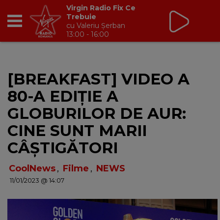
Virgin Radio Fix Ce
Trebuie
cu Valeriu Șerban
13:00 - 16:00
RADIO
[BREAKFAST] VIDEO A
BREAKFAST
80-A EDIȚIE A
TIC TALK
GLOBURILOR DE AUR:
CINE SUNT MARII
CÂȘTIGĂ
CÂȘTIGĂTORI
HOT 30
CoolNews
,
Filme
,
NEWS
11/01/2023 @ 14:07
DANCEFLOOR CHART
RADIO ACADEMY