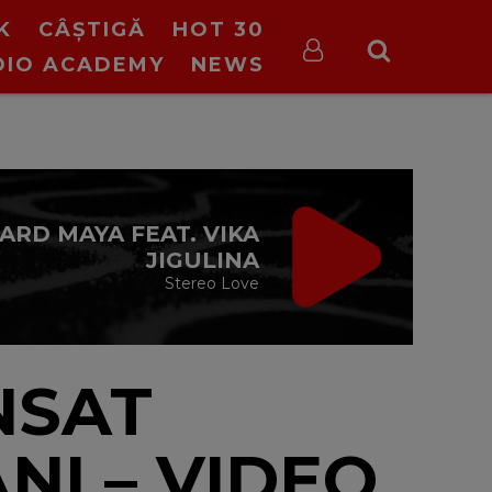
K
CÂȘTIGĂ
HOT 30
DIO ACADEMY
NEWS
VIRGIN RADIO
MUSIC DE
WEEKEND
08:00 - 12:00
NSAT
NI – VIDEO