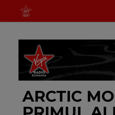
Virgin Radio Music de
Weekend
08:00 - 12:00
LIVE &
PODCAST
ARCTIC MO
PRIMUL AL