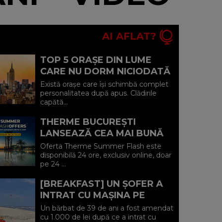
AI AFLAT?
TOP 5 ORAȘE DIN LUME
CARE NU DORM NICIODATĂ
ȘI POVEȘTILE DIN SPATELE
Există orașe care își schimbă complet
CELOR MAI CELEBRE
personalitatea după apus. Clădirile
capătă...
BULEVARDE DE ...
THERME BUCUREȘTI
LANSEAZĂ CEA MAI BUNĂ
OFERTĂ A VERII: MINUS 20%
Oferta Therme Summer Flash este
LA VOUCHERE, DOAR PE 24
disponibilă 24 ore, exclusiv online, doar
pe 24 ...
IULIE (P)...
[BREAKFAST] UN ȘOFER A
INTRAT CU MAȘINA PE
PLAJA DIN VADU ȘI A FOST
Un bărbat de 39 de ani a fost amendat
AMENDAT.
cu 1.000 de lei după ce a intrat cu