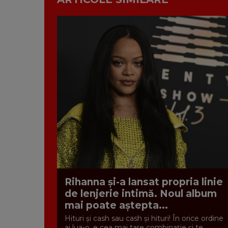
Rihanna și-a lansat propria linie
de lenjerie intimă. Noul album
mai poate aștepta...
Hituri și cash sau cash și hituri! În orice ordine
ai lua-o, e cea mai tare combinație și te