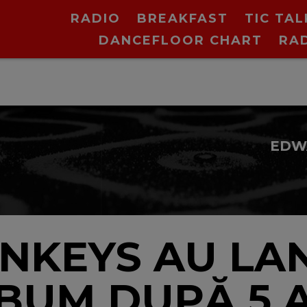
RADIO
BREAKFAST
TIC TAL
DANCEFLOOR CHART
RA
NKEYS AU LA
BUM DUPĂ 5 A