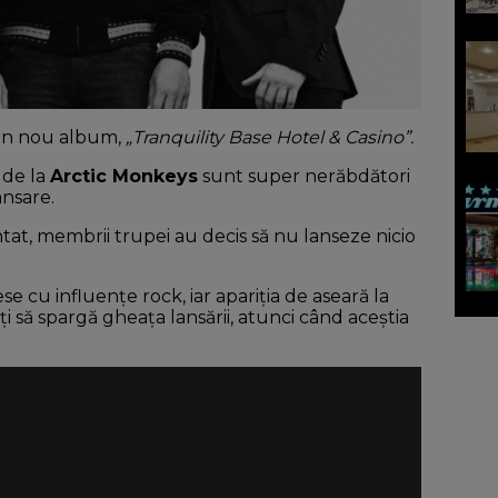
un nou album,
„Tranquility Base Hotel & Casino”.
i de la
Arctic Monkeys
sunt super nerăbdători
ansare.
ntat, membrii trupei au decis să nu lanseze nicio
ese cu influențe rock, iar apariția de aseară la
ți să spargă gheața lansării, atunci când aceștia