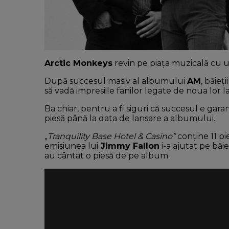
Arctic Monkeys
revin pe piața muzicală cu 
După succesul masiv al albumului
AM
, băieți
să vadă impresiile fanilor legate de noua lor l
Ba chiar, pentru a fi siguri că succesul e gara
piesă până la data de lansare a albumului.
„
Tranquility Base Hotel & Casino”
conține 11 pi
emisiunea lui
Jimmy Fallon
i-a ajutat pe băie
au cântat o piesă de pe album.