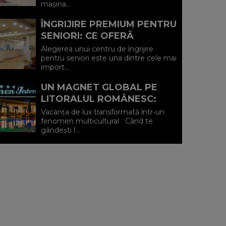
mașina...
ÎNGRIJIRE PREMIUM PENTRU
SENIORI: CE OFERĂ
CENTRUL AFFINITY LIFE
Alegerea unui centru de îngrijire
CARE (P)
pentru seniori este una dintre cele mai
import...
UN MAGNET GLOBAL PE
LITORALUL ROMÂNESC:
HOTEL CARMEN
Vacanța de lux transformată într-un
INTERNATIONAL 5★ DIN
fenomen multicultural Când te
gândești l...
VENUS (P)