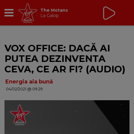
The Motans
La Galop
RADIO
VOX OFFICE: DACĂ AI
BREAKFAST
PUTEA DEZINVENTA
TIC TALK
CEVA, CE AR FI? (AUDIO)
CÂȘTIGĂ
Energia aia bună
04/02/2021 @ 09:29
HOT 30
DANCEFLOOR CHART
RADIO ACADEMY