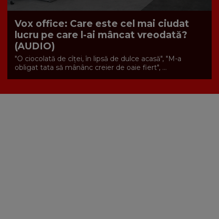
Vox office: Care este cel mai ciudat
lucru pe care l-ai mâncat vreodată?
(AUDIO)
"O ciocolată de cîței, în lipsă de dulce acasă", "M-a
obligat tata să mânânc creier de oaie fiert", ...