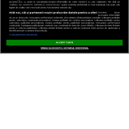
acceptul dvs. cu privire la stocarea/accesarea informatiilor de catre Vendor-ii cu care colaboram. Prin click pe
“VREAU SA MODIFIC SETARILE INDIVIDUAL” puteti schimba preferintele in mod individual, mai putin cele
legate de cookie strict necesare pentru functionarea website-ului.
Atât noi, cât și partenerii noștri prelucrăm datele pentru a oferi:
Stocarea și/sau
accesarea informațiilor
de pe un dispozitiv. Măsurarea performanței reclamelor. Dezvoltarea și îmbunătățirea serviciilor. Utilizarea profilurilor
pentru selectarea conținutului personalizat. Crearea profilurilor de conținut personalizat. Utilizarea profilurilor pentru
selectarea publicității personalizate. Crearea profilurilor pentru publicitate personalizată. Măsurarea performanței
conținutului. Înțelegerea publicului prin statistici sau combinații de date din surse diferite. Utilizarea de date limitate
CONTACT
pentru a selecta publicitatea. Utilizarea datelor limitate pentru a selecta conținutul. Date precise de geolocație și
identificarea prin scanarea dispozitivului.
Listă parteneri (furnizori)
POLITICA DE CONFIDENȚIALITATE
ACCEPT TOATE
NOTĂ DE INFORMARE
VREAU SA MODIFIC SETARILE INDIVIDUAL
GESTIONAȚI PREFERINȚELE
TERMENI ȘI CONDIȚII
COD DEONTOLOGIC
PUBLICITATE PRIN RRM
FAQ
VIRGIN, VIRGIN RADIO, SEMNATURA VIRGIN DIN LOGO ȘI LOGO VIRGIN RADIO
SUNT MĂRCI ÎNREGISTRATE ALE VIRGIN ENTERPRISES LIMITED ȘI SUNT
UTILIZATE SUB LICENȚĂ.
PENTRU MAI MULTE INFORMAȚII DESPRE VIRGIN RADIO INTERNATIONAL
VIZITAȚI
WWW.VIRGINRADIO.COM