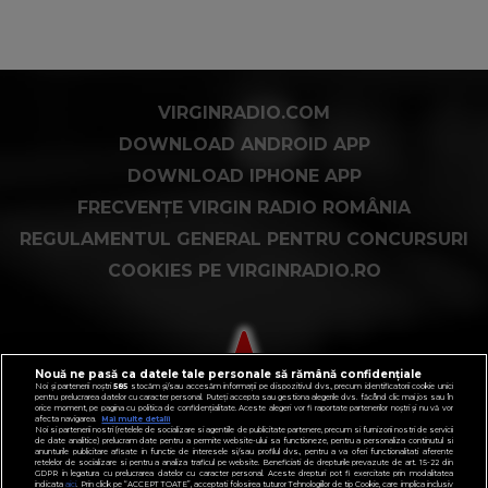
VIRGINRADIO.COM
DOWNLOAD ANDROID APP
DOWNLOAD IPHONE APP
FRECVENȚE VIRGIN RADIO ROMÂNIA
REGULAMENTUL GENERAL PENTRU CONCURSURI
COOKIES PE VIRGINRADIO.RO
Nouă ne pasă ca datele tale personale să rămână confidențiale
Noi și partenerii noștri
585
stocăm și/sau accesăm informații pe dispozitivul dvs., precum identificatorii cookie unici
pentru prelucrarea datelor cu caracter personal. Puteți accepta sau gestiona alegerile dvs. făcând clic mai jos sau în
orice moment, pe pagina cu politica de confidențialitate. Aceste alegeri vor fi raportate partenerilor noștri și nu vă vor
afecta navigarea.
Mai multe detalii
Noi si partenerii nostri (retelele de socializare si agentiile de publicitate partenere, precum si furnizorii nostri de servicii
de date analitice) prelucram date pentru a permite website-ului sa functioneze, pentru a personaliza continutul si
anunturile publicitare afisate in functie de interesele si/sau profilul dvs., pentru a va oferi functionalitati aferente
retelelor de socializare si pentru a analiza traficul pe website. Beneficiati de drepturile prevazute de art. 15-22 din
GDPR in legatura cu prelucrarea datelor cu caracter personal. Aceste drepturi pot fi exercitate prin modalitatea
indicata
aici
. Prin click pe “ACCEPT TOATE”, acceptati folosirea tuturor Tehnologiilor de tip Cookie, care implica inclusiv