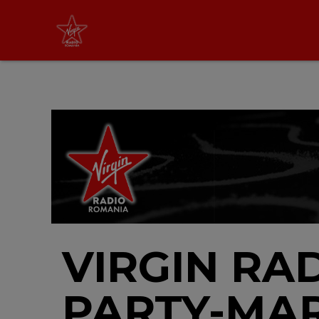
Non Stop Virgin
cu Virgin Radio Romania
24/24
LIVE &
PODCAST
VIRGIN RA
PARTY-MAR