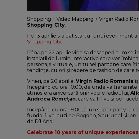
Shopping + Video Mapping + Virgin Radio Rom
Shopping City
.
Pe 13 aprilie s-a dat startul unui eveniment an
Shopping City
.
Până pe 22 aprilie vino să descoperi cum se î
instalații de lumini interactive care vor îmbi
personaje virtuale, un tunel pantone care îți va
tendințe, culori și repere de fashion de care
Vineri, pe 20 aprilie,
Virgin Radio Romania
îș
începând cu ora 10:00, de unde va transmite liv
atmosfera aniversară prin vocile radioului,
Ali
Andreea Remețan
, care va fi live și pe Face
Începând cu ora 19:00, ai un super party la c
fundal îi vei auzi pe Bogdan, Shurubel și Ionuț
de DJ Andi.
Celebrate 10 years of unique experiences