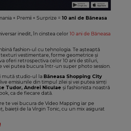
ania + Premii + Surprize =
10 ani de Băneasa
iversar inedit, în cinstea celor
10 ani de Băneasa
mbină fashion-ul cu tehnologia. Te așteaptă
na texturi vestimentare, forme geometrice și
 oferi retrospectiva celor 10 ani de stiluri,
 te vei putea bucura într-un super photo session.
i mută studio-ul la
Băneasa Shopping City
e emisiunile din timpul zilei și vei putea simți
ce Tudor, Andrei Niculae
și fashionista noastră
book, ca de fiecare dată.
are te vei bucura de Video Mapping iar pe
, baieții de la Virgin Tonic, cu un mix asigurat
!