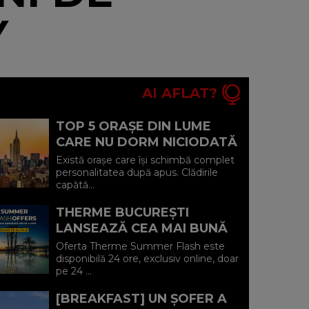
Y
AI AFLAT?
TOP 5 ORAȘE DIN LUME
CARE NU DORM NICIODATĂ
ȘI POVEȘTILE DIN SPATELE
Există orașe care își schimbă complet
CELOR MAI CELEBRE
personalitatea după apus. Clădirile
capătă...
BULEVARDE DE ...
THERME BUCUREȘTI
LANSEAZĂ CEA MAI BUNĂ
OFERTĂ A VERII: MINUS 20%
Oferta Therme Summer Flash este
LA VOUCHERE, DOAR PE 24
disponibilă 24 ore, exclusiv online, doar
pe 24 ...
IULIE (P)...
[BREAKFAST] UN ȘOFER A