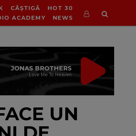
K
CÂȘTIGĂ
HOT 30
DIO ACADEMY
NEWS
ON STOP VIRGIN
cu Virgin Radio Romania
24/24
FACE UN
NI DE