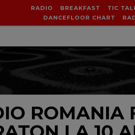
RADIO
BREAKFAST
TIC TAL
DANCEFLOOR CHART
RA
N
DIO ROMANIA 
ATON LA 10 A