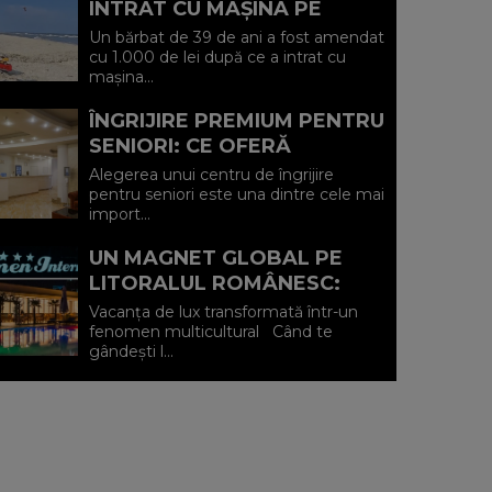
INTRAT CU MAȘINA PE
PLAJA DIN VADU ȘI A FOST
Un bărbat de 39 de ani a fost amendat
AMENDAT.
cu 1.000 de lei după ce a intrat cu
mașina...
ÎNGRIJIRE PREMIUM PENTRU
SENIORI: CE OFERĂ
CENTRUL AFFINITY LIFE
Alegerea unui centru de îngrijire
CARE (P)
pentru seniori este una dintre cele mai
import...
UN MAGNET GLOBAL PE
LITORALUL ROMÂNESC:
HOTEL CARMEN
Vacanța de lux transformată într-un
INTERNATIONAL 5★ DIN
fenomen multicultural Când te
gândești l...
VENUS (P)