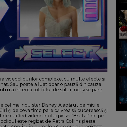
ra videoclipurilor complexe, cu multe efecte și
nat. Sau poate a luat doar o pauză din cauza
u a încerca tot felul de stiluri noi și se pare
e cel mai nou star Disney. A apărut pe micile
Girl și de ceva timp pare că vrea să cucerească și
 de curând videoclipului piesei “Brutal” de pe
eoclipul este regizat de Petra Collins și este
eate App, iar în primele 24 de ore a inregistrat