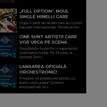
...
CARE ADUCE LINIȘ...
„FULL OPTION", NOUL
SINGLE MINELLI CARE
SPUNE RĂSPICAT: „TOTUL
După o serie de lansări care au cucerit
SAU NIMIC"
topurile internaționale, Minelli revine ...
CINE SUNT ARTIȘTII CARE
VOR URCA PE SCENA
MISTERIOASĂ DE LA
Pregătește-te pentru o experiență
ORCHESTRONIC?
cinematică totală. Pe 19 iunie, la
Arenele Rom...
LANSAREA OFICIALĂ
ORCHESTRONIC!
Pregătiți-vă playlisturile pentru că
avem vești uriașe! Suntem
entuziasmați să v...