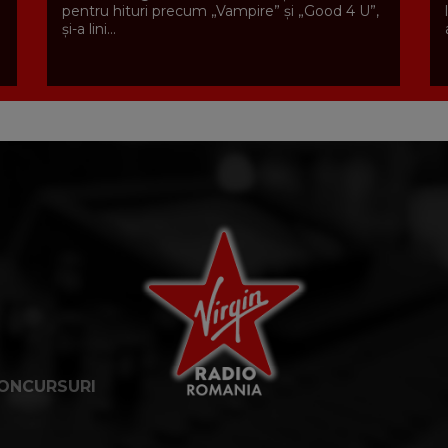
pentru hituri precum „Vampire” și „Good 4 U”,
și-a lini...
ONCURSURI