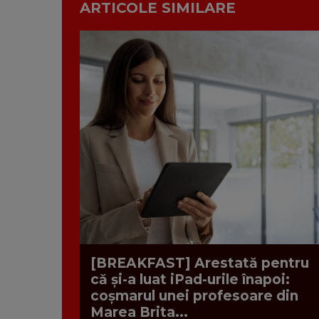
ARTICOLE SIMILARE
[BREAKFAST] Arestată pentru
că și-a luat iPad-urile înapoi:
coșmarul unei profesoare din
Marea Brita...