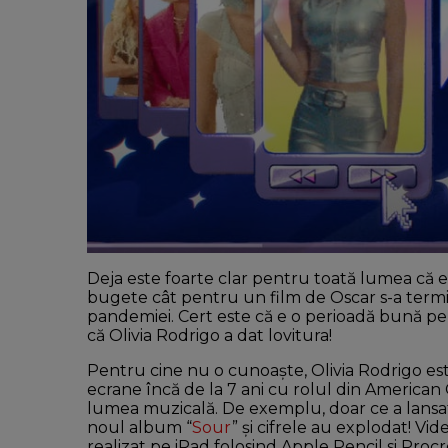
Deja este foarte clar pentru toată lumea că e
bugete cât pentru un film de Oscar s-a termi
pandemiei. Cert este că e o perioadă bună pentr
că Olivia Rodrigo a dat lovitura!
Pentru cine nu o cunoaște, Olivia Rodrigo est
ecrane încă de la 7 ani cu rolul din American 
lumea muzicală. De exemplu, doar ce a lansat
noul album “
Sour
” și cifrele au explodat! Vid
realizat pe iPad folosind Apple Pencil si Procr