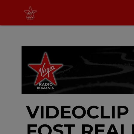
Virgin Radio Music
00:00 - 08:00
LIVE &
PODCAST
VIDEOCLIP
FOST REALI