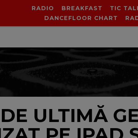
RADIO
BREAKFAST
TIC TAL
DANCEFLOOR CHART
RA
 DE ULTIMĂ GE
ZAT PE IPAD Ș