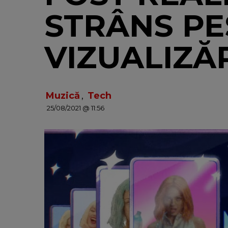
STRÂNS PE
VIZUALIZĂR
Muzică
,
Tech
25/08/2021 @ 11:56