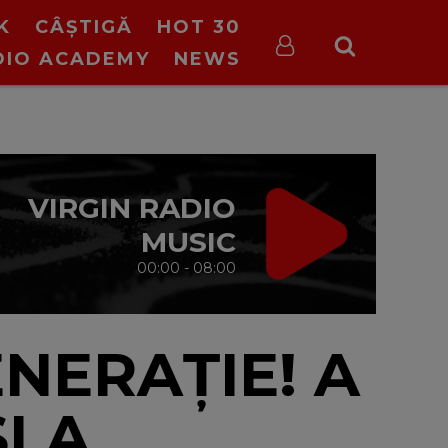
K
CÂȘTIGĂ
HOT 30
DIO ACADEMY
NEWS
VIRGIN RADIO
MUSIC
00:00 - 08:00
NERAȚIE! A
I A