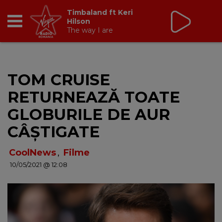
Timbaland ft Keri
Hilson
The way I are
RADIO
TOM CRUISE
BREAKFAST
RETURNEAZĂ TOATE
TIC TALK
GLOBURILE DE AUR
CÂȘTIGATE
CÂȘTIGĂ
CoolNews
,
Filme
HOT 30
10/05/2021 @ 12:08
DANCEFLOOR CHART
RADIO ACADEMY