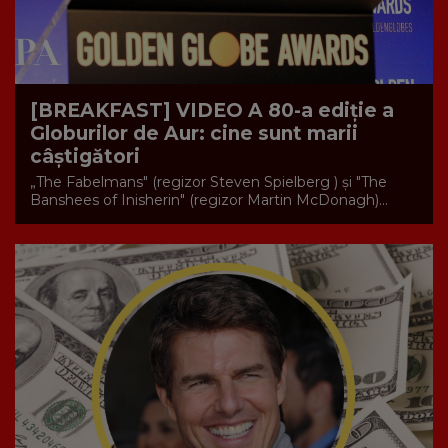
[BREAKFAST] VIDEO A 80-a ediție a
Globurilor de Aur: cine sunt marii
câștigători
„The Fabelmans" (regizor Steven Spielberg ) şi "The
Banshees of Inisherin" (regizor Martin McDonagh)...