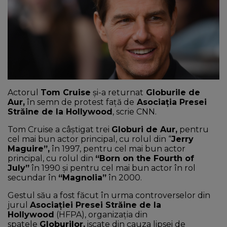
NEWS
CONTUL MEU
Actorul
Tom Cruise
și-a returnat
Globurile de
Aur,
în semn de protest față de
Asociaţia Presei
Străine de la Hollywood
, scrie CNN.
Tom Cruise a câștigat trei
Globuri de Aur,
pentru
cel mai bun actor principal, cu rolul din “
Jerry
Maguire”,
în 1997, pentru cel mai bun actor
principal, cu rolul din
“Born on the Fourth of
July”
în 1990 și pentru cel mai bun actor în rol
secundar în
“Magnolia”
în 2000.
Gestul său a fost făcut în urma controverselor din
jurul
Asociaţiei Presei Străine de la
Hollywood
(HFPA), organizația din
spatele
Globurilor,
iscate din cauza lipsei de