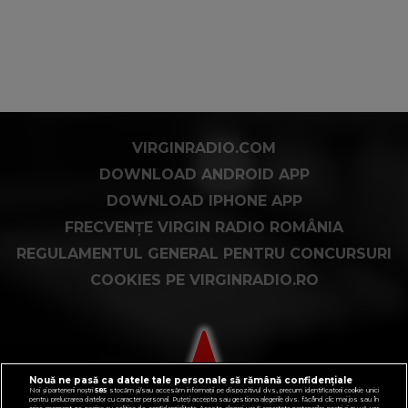
VIRGINRADIO.COM
DOWNLOAD ANDROID APP
DOWNLOAD IPHONE APP
FRECVENȚE VIRGIN RADIO ROMÂNIA
REGULAMENTUL GENERAL PENTRU CONCURSURI
COOKIES PE VIRGINRADIO.RO
Nouă ne pasă ca datele tale personale să rămână confidențiale
Noi și partenerii noștri
585
stocăm și/sau accesăm informații pe dispozitivul dvs., precum identificatorii cookie unici
pentru prelucrarea datelor cu caracter personal. Puteți accepta sau gestiona alegerile dvs. făcând clic mai jos sau în