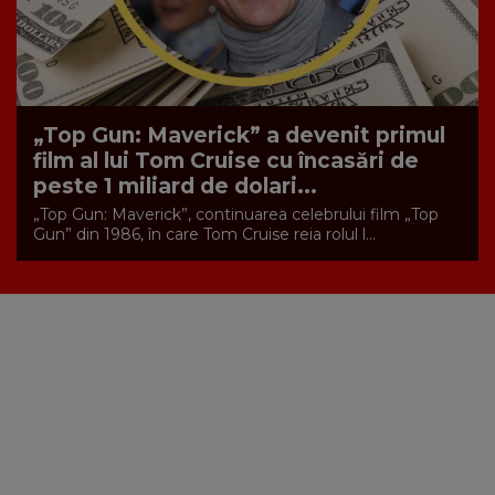
„Top Gun: Maverick” a devenit primul
film al lui Tom Cruise cu încasări de
peste 1 miliard de dolari...
„Top Gun: Maverick”, continuarea celebrului film „Top
Gun” din 1986, în care Tom Cruise reia rolul l...