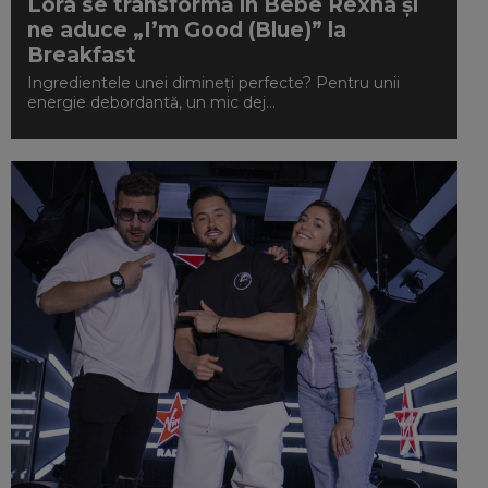
Lora se transformă în Bebe Rexha și
ne aduce „I’m Good (Blue)” la
Breakfast
Ingredientele unei dimineți perfecte? Pentru unii
energie debordantă, un mic dej...