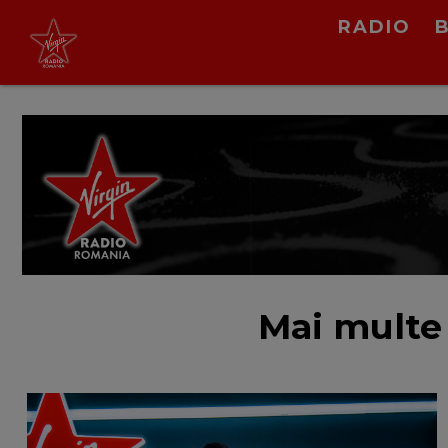
RADIO
Virgin Radio Music
00:00 - 08:00
LIVE &
PODCAST
Mai multe 