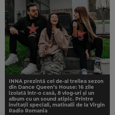
INNA prezintă cel de-al treilea sezon
din Dance Queen’s House: 16 zile
izolată într-o casă, 8 vlog-uri și un
album cu un sound atipic. Printre
invitații speciali, matinalii de la Virgin
Radio Romania