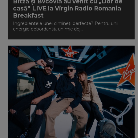
Bitză și Bvcovia au venit cu „Dor de
casă” LIVE la Virgin Radio Romania
Breakfast
Ingredientele unei dimineți perfecte? Pentru unii
energie debordantă, un mic dej...