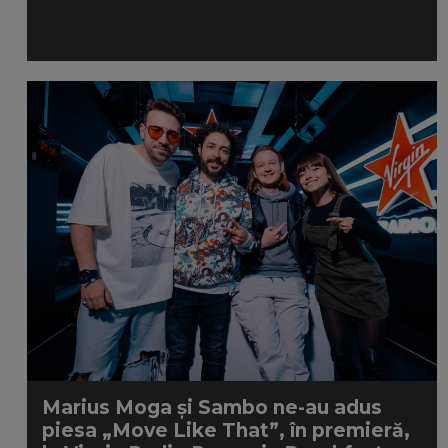
Marius Moga și Sambo ne-au adus
piesa „Move Like That”, în premieră,