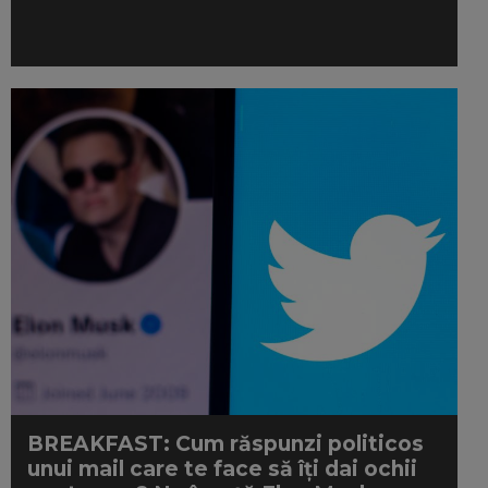
BREAKFAST: Cum răspunzi politicos
unui mail care te face să îți dai ochii